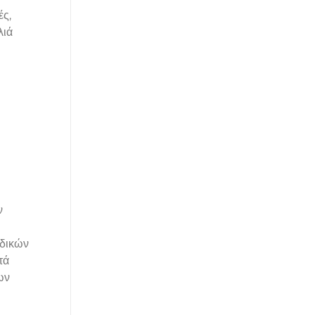
ές,
λιά
ν
ωδικών
τά
ων