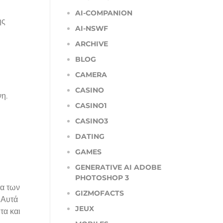
AI-COMPANION
ης
AI-NSWF
ARCHIVE
BLOG
CAMERA
CASINO
η.
CASINO1
CASINO3
DATING
GAMES
GENERATIVE AI ADOBE
PHOTOSHOP 3
τα των
GIZMOFACTS
 Αυτά
JEUX
τα και