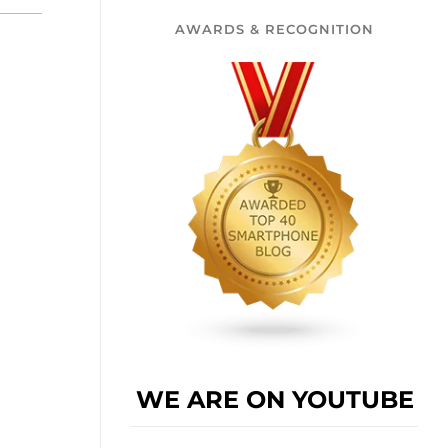
AWARDS & RECOGNITION
WE ARE ON YOUTUBE