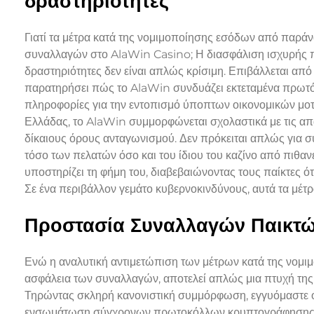
δραστηριότητες
Γιατί τα μέτρα κατά της νομιμοποίησης εσόδων από παρά
συναλλαγών στο AlaWin Casino; Η διασφάλιση ισχυρής
δραστηριότητες δεν είναι απλώς κρίσιμη. Επιβάλλεται απ
παρατηρήσει πώς το AlaWin συνδυάζει εκτεταμένα πρωτόκ
πληροφορίες για την εντοπισμό ύποπτων οικονομικών μοτ
Ελλάδας, το AlaWin συμμορφώνεται σχολαστικά με τις απ
δίκαιους όρους ανταγωνισμού. Δεν πρόκειται απλώς για σ
τόσο των πελατών όσο και του ίδιου του καζίνο από πιθαν
υποστηρίζει τη φήμη του, διαβεβαιώνοντας τους παίκτες ό
Σε ένα περιβάλλον γεμάτο κυβερνοκινδύνους, αυτά τα μέτρα
Προστασία Συναλλαγών Παικτ
Ενώ η αναλυτική αντιμετώπιση των μέτρων κατά της νομι
ασφάλεια των συναλλαγών, αποτελεί απλώς μια πτυχή της
Τηρώντας σκληρή κανονιστική συμμόρφωση, εγγυόμαστε ότ
ενσωμάτωση σύγχρονων πρωτοκόλλων κρυπτογράφησης δι