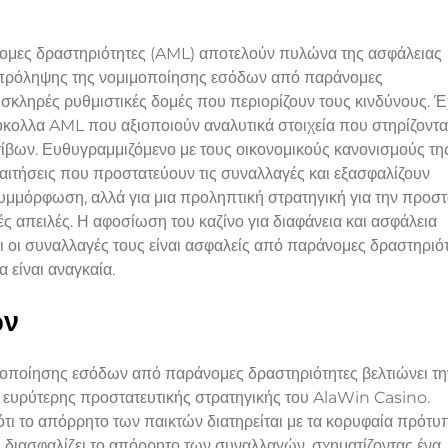
νομες δραστηριότητες (AML) αποτελούν πυλώνα της ασφάλειας
 πρόληψης της νομιμοποίησης εσόδων από παράνομες
ό σκληρές ρυθμιστικές δομές που περιορίζουν τους κινδύνους. 
ολλα AML που αξιοποιούν αναλυτικά στοιχεία που στηρίζοντα
ίβων. Ευθυγραμμιζόμενο με τους οικονομικούς κανονισμούς τη
αιτήσεις που προστατεύουν τις συναλλαγές και εξασφαλίζουν
υμμόρφωση, αλλά για μια προληπτική στρατηγική για την προσ
ές απειλές. Η αφοσίωση του καζίνο για διαφάνεια και ασφάλεια
τι οι συναλλαγές τους είναι ασφαλείς από παράνομες δραστηριότ
 είναι αναγκαία.
ών
μοποίησης εσόδων από παράνομες δραστηριότητες βελτιώνει τη
 ευρύτερης προστατευτικής στρατηγικής του AlaWin Casino.
ι το απόρρητο των παικτών διατηρείται με τα κορυφαία πρότυ
ασφαλίζει το απόρρητο των συναλλαγών, σχηματίζοντας ένα