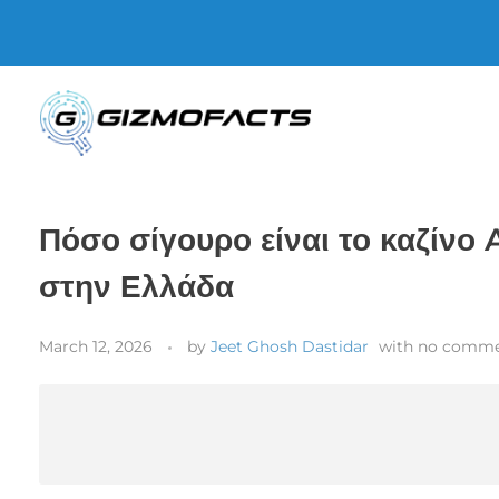
Gizmofacts
Πόσο σίγουρο είναι το καζίνο
στην Ελλάδα
March 12, 2026
by
Jeet Ghosh Dastidar
with
no comm