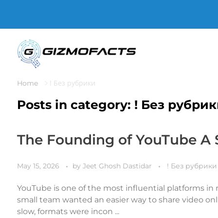
Gizmofacts
! Без рубрики
Home
Posts in category: ! Без рубри
The Founding of YouTube A S
May 15, 2026
by
Jeet Ghosh Dastidar
! Без рубрики
YouTube is one of the most influential platforms in m
small team wanted an easier way to share video onli
slow, formats were incon ...