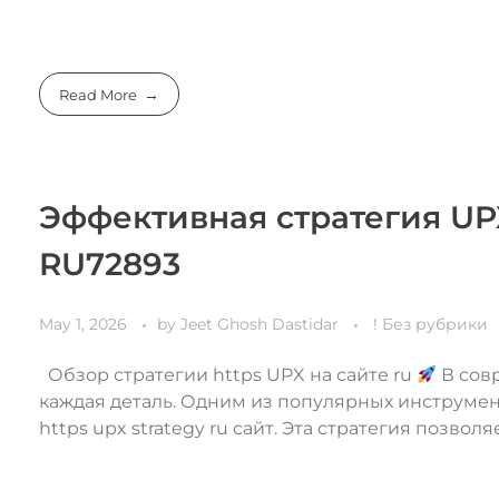
Read More
Эффективная стратегия UPX
RU72893
May 1, 2026
by
Jeet Ghosh Dastidar
! Без рубрики
Обзор стратегии https UPX на сайте ru
В сов
каждая деталь. Одним из популярных инструме
https upx strategy ru сайт. Эта стратегия позволяет