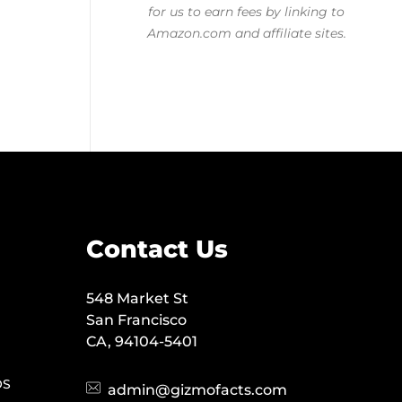
for us to earn fees by linking to
Amazon.com and affiliate sites.
Contact Us
548 Market St
San Francisco
CA, 94104-5401
OS
admin@gizmofacts.com