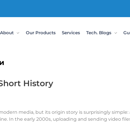
About
Our Products
Services
Tech. Blogs
Gu
ки
hort History
odern media, but its origin story is surprisingly simple: 
ne. In the early 2000s, uploading and sending video file