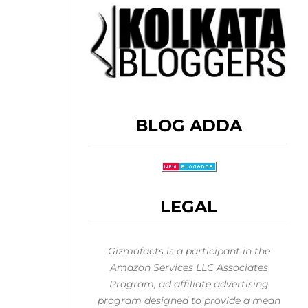
BLOG ADDA
LEGAL
Gizmofacts is a participant in the
Amazon Services LLC Associates
Program, ad affiliate advertising
program designed to provide a mean