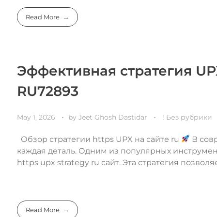
Read More
Эффективная стратегия UPX
RU72893
May 1, 2026
by
Jeet Ghosh Dastidar
! Без рубрики
Обзор стратегии https UPX на сайте ru
В сов
каждая деталь. Одним из популярных инструме
https upx strategy ru сайт. Эта стратегия позволяет
Read More