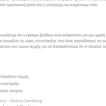
πιο προσεκτική ματιά στο τι μπορούμε να αναμένουμε όταν
ρίζουμε ότι η έγκαιρη βοήθεια είναι απαραίτητη για μια ομαλή
 να γνωρίζετε τις ώρες υποστήριξης που είναι προσβάσιμες σε εμ
υτών των ωρών αιχμής για να διασφαλίσουμε ότι οι απορίες κα
 περιόδων αιχμής
 υποστήριξη
ουσες απορίες