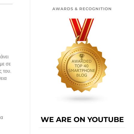
AWARDS & RECOGNITION
άνει
με σε
 του.
εια
να
WE ARE ON YOUTUBE