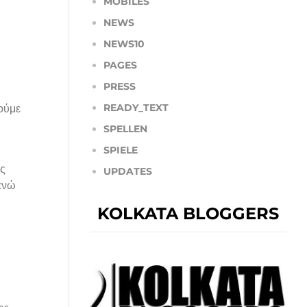
MOBILES
NEWS
NEWS10
PAGES
PRESS
READY_TEXT
τούμε
SPELLEN
SPIELE
ύς
UPDATES
ενώ
KOLKATA BLOGGERS