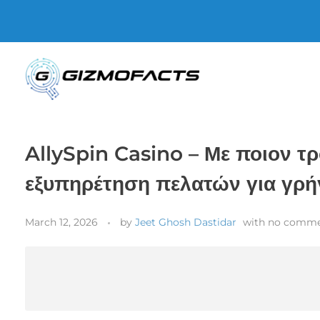
Gizmofacts
AllySpin Casino – Με ποιον τρ
εξυπηρέτηση πελατών για γρή
March 12, 2026
by
Jeet Ghosh Dastidar
with
no comm