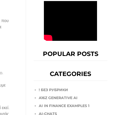
ς που
ε
POPULAR POSTS
CATEGORIES
o.
υμε
! БЕЗ РУБРИКИ
A16Z GENERATIVE AI
AI IN FINANCE EXAMPLES 1
εκεί.
οντάς
AI-CHATS