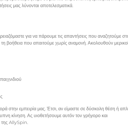
τήσεις μας λύνονται αποτελεσματικά.
χρειαζόμαστε για να πάρουμε τις απαντήσεις που αναζητούμε στ
ι τη βοήθεια που απαιτούμε χωρίς αναμονή. Ακολουθούν μερικο
 παιχνιδιού
υς
ορά στην εμπειρία μας. Έτσι, αν είμαστε σε δύσκολη θέση ή απ
 έξυπνη κίνηση. Ας υιοθετήσουμε αυτόν τον γρήγορο και
 της AllySpin.