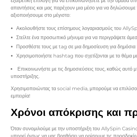
εξαιρετική επιλογή για να επικοινωνήσετε με την ομάδα υ
απαντήσεις και μας παρέχουν μια μέσο για να δηλώσουμε 
αξιοποιήσουμε στο μέγιστο:
Ακολουθήστε τους επίσημους λογαριασμούς του AllySpi
Στείλτε ένα προσωπικό μήνυμα για να περιγράψετε άμε
Προσθέστε τους με tag σε μια δημοσίευση για δημόσια 
Χρησιμοποιήστε hashtag που σχετίζονται με το θέμα μ
Επικοινωνήστε με τις δημοσιεύσεις τους, καθώς αυτό 
υποστήριξης.
Χρησιμοποιώντας τα social media, μπορούμε να επιλύσο
εμπειρία!
Χρόνοι απόκρισης και π
Όταν συνομιλούμε με την υποστήριξη του AllySpin Casin
μπορεί όντως να μας βοηθήσει να ορίσουμε τις προσδοκί