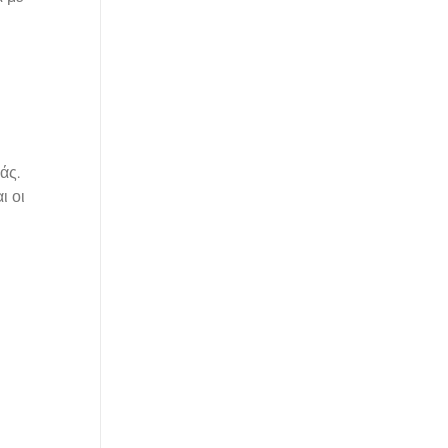
άς.
ι οι