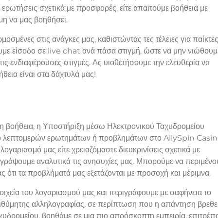
 ερωτήσεις σχετικά με προσφορές, είτε απαιτούμε βοήθεια με
μη να μας βοηθήσει.
μοσμένες στις ανάγκες μας, καθιστώντας τες τέλειες για παίκτε
με είσοδο σε live chat ανά πάσα στιγμή, ώστε να μην νιώθουμ
ς ενδιαφέρουσες στιγμές. Ας υιοθετήσουμε την ελευθερία να
θεια είναι στα δάχτυλά μας!
ση βοήθεια, η Υποστήριξη μέσω Ηλεκτρονικού Ταχυδρομείου
πιο λεπτομερών ερωτημάτων ή προβλημάτων στο AllySpin Casin
λογαριασμό μας είτε χρειαζόμαστε διευκρινίσεις σχετικά με
ιγράψουμε αναλυτικά τις ανησυχίες μας. Μπορούμε να περιμένο
ς ότι τα προβλήματά μας εξετάζονται με προσοχή και μέριμνα.
οιχεία του λογαριασμού μας και περιγράφουμε με σαφήνεια το
πιθύμητης αλληλογραφίας, σε περίπτωση που η απάντηση βρεθεί 
δρομείου, βοηθάμε σε μια πιο απρόσκοπτη εμπειρία, επιτρέπ