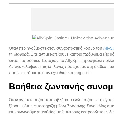
Όταν περιηγούμαστε στον συναρπαστικό κόσμο του
AllyS
τη διαφορά. Είτε αντιμετωπίζουμε κάποιο πρόβλημα είτε μ
επαφή αποδοτικά. Ευτυχώς, το AllySpin προσφέρει πολλα
Ας ανακαλύψουμε τις επιλογές που έχουμε στη διάθεσή μ
που χρειαζόμαστε όταν έχει ιδιαίτερη σημασία.
Βοήθεια ζωντανής συνομ
Όταν αντιμετωπίζουμε προβλήματα ενώ παίζουμε τα αγαπημ
ξέρουμε ότι η Υποστήριξη μέσω Ζωντανής Συνομιλίας απέχε
επικοινωνούμε απευθείας με έμπειρους εκπροσώπους, διασ