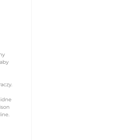
my
 aby
aczy.
lidne
ison
ine.