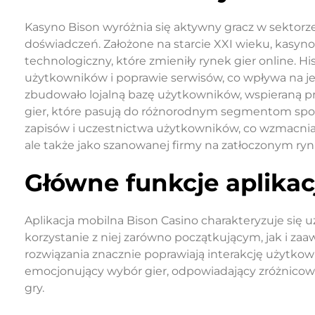
Kasyno Bison wyróżnia się aktywny gracz w sektorz
doświadczeń. Założone na starcie XXI wieku, kasyno 
technologiczny, które zmieniły rynek gier online. 
użytkowników i poprawie serwisów, co wpływa na je
zbudowało lojalną bazę użytkowników, wspieraną pr
gier, które pasują do różnorodnym segmentom społe
zapisów i uczestnictwa użytkowników, co wzmacnia 
ale także jako szanowanej firmy na zatłoczonym rynk
Główne funkcje aplikac
Aplikacja mobilna Bison Casino charakteryzuje się 
korzystanie z niej zarówno początkującym, jak i za
rozwiązania znacznie poprawiają interakcję użytkow
emocjonujący wybór gier, odpowiadający zróżnico
gry.