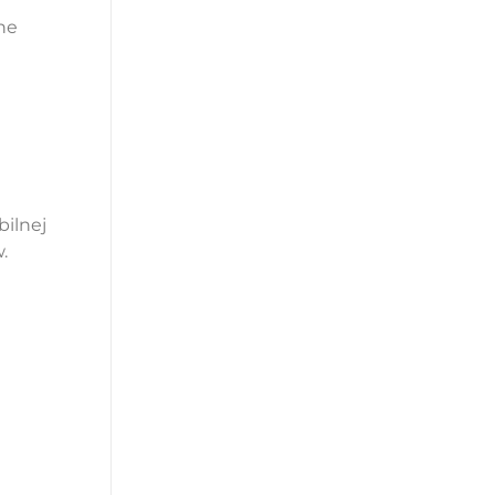
ne
ilnej
.