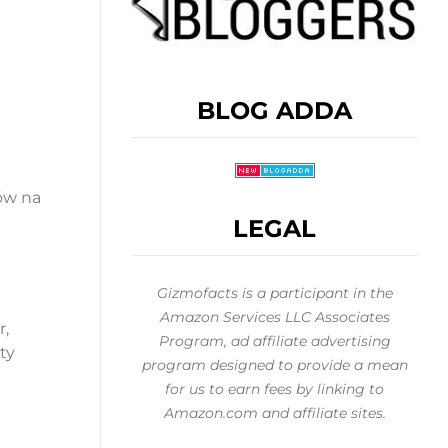
BLOG ADDA
ów na
LEGAL
Gizmofacts is a participant in the
Amazon Services LLC Associates
r,
Program, ad affiliate advertising
ty
program designed to provide a mean
for us to earn fees by linking to
Amazon.com and affiliate sites.