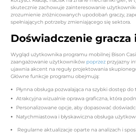
korzyści. Kładąc nacisk na znane mechaniki gier, w
skutecznie zachowuje zainteresowanie użytkownik
zrozumienie zróżnicowanych upodobań graczy, zapewn
spełniających potrzeby zmieniającego się sektora.
Doświadczenie gracza 
Wygląd użytkownika programu mobilnej Bison Casin
zaangażowanie użytkowników
poprzez
przyjazny i
ujawnia akcent na reguły projektowania skupionego
Główne funkcje programu obejmują:
Płynna obsługa pozwalająca na szybki dostęp do 
Atrakcyjna wizualnie oprawa graficzna, która podno
Personalizowane opcje, aby dopasować doświadcz
Natychmiastowa i błyskawiczna obsługa użytkow
Regularne aktualizacje oparte na analizach i spo