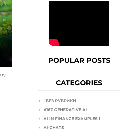
POPULAR POSTS
zny
CATEGORIES
! БЕЗ РУБРИКИ
A16Z GENERATIVE AI
AI IN FINANCE EXAMPLES 1
AI-CHATS