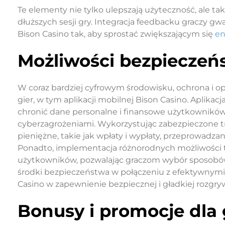
Te elementy nie tylko ulepszają użyteczność, ale t
dłuższych sesji gry. Integracja feedbacku graczy gw
Bison Casino tak, aby sprostać zwiększającym się
en
Możliwości bezpieczeńs
W coraz bardziej cyfrowym środowisku, ochrona i o
gier, w tym aplikacji mobilnej Bison Casino. Apli
chronić dane personalne i finansowe użytkowników,
cyberzagrożeniami. Wykorzystując zabezpieczone tra
pieniężne, takie jak wpłaty i wypłaty, przeprowadz
Ponadto, implementacja różnorodnych możliwości t
użytkowników, pozwalając graczom wybór sposobów 
środki bezpieczeństwa w połączeniu z efektywnym
Casino w zapewnienie bezpiecznej i gładkiej rozgr
Bonusy i promocje dla 