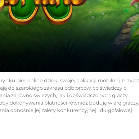
nku gier online dzięki swojej aplikacji mobilnej. Przyja
iają do szerokiego zakresu odbiorców, co świadczy o
ania zarówno świeżych, jak i doświadczonych graczy.
by dokonywania płatności również budują wiarę graczy.
ania odnośnie jej zalety konkurencyjnej i długofalowej