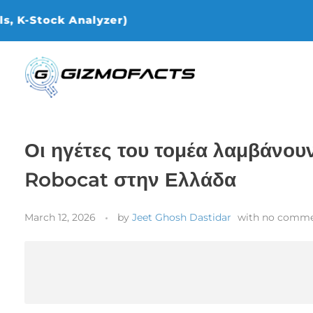
ck Analyzer)
Gizmofacts
Οι ηγέτες του τομέα λαμβάνουν
Robocat στην Ελλάδα
March 12, 2026
by
Jeet Ghosh Dastidar
with
no comm