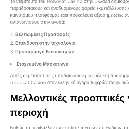
Το ντεμπούτο του Robocat Casino στην Ελλάδα δημιουργε
παραδοσιακούς και αναδυόμενους φορείς εκμετάλλευσης ν
καινοτόμου πλατφόρμας έχει προκαλέσει αξιοσημείωτες αν
ανταγωνισμού στην αγορά:
Βελτιωμένες Προσφορές
Επένδυση στην τεχνολογία
Προσαρμογή Κανονισμών
Στοχευμένο Μάρκετινγκ
Αυτές οι μετατοπίσεις υποδεικνύουν μια ευέλικτη προσαρμ
Robocat Casino στην ελληνική αγορά τυχερών παιχνιδιώ
Μελλοντικές προοπτικές γ
περιοχή
Καθώς το περιβάλλον των online τυχερών παιχνιδιών στην 