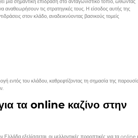
ί μια σημαντική επίδραση στο ανταγωνιστικό τοπίο, ωθώντας
α αναθεωρήσουν τις στρατηγικές τους. Η είσοδος αυτής της
τιδράσεις στον κλάδο, αναδεικνύοντας βασικούς τομείς
ογή εντός του κλάδου, καθρεφτίζοντας τη σημασία της παρουσί
ν.
ια τα online καζίνο στην
Ελλάδα εξελίσσεται, οι μελλοντικές προοπτικές για τα online 