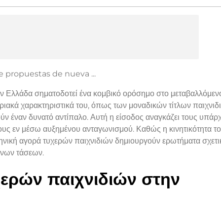
ν Ελλάδα σηματοδοτεί ένα κομβικό ορόσημο στο μεταβαλλόμεν
ριακά χαρακτηριστικά του, όπως των μοναδικών τίτλων παιχνιδ
ύν έναν δυνατό αντίπαλο. Αυτή η είσοδος αναγκάζει τους υπάρ
τους εν μέσω αυξημένου ανταγωνισμού. Καθώς η κινητικότητα τ
λληνική αγορά τυχερών παιχνιδιών δημιουργούν ερωτήματα σχετι
μενων τάσεων.
χερών παιχνιδιών στην