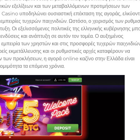
ογικών εξελίξεων και των μεταβαλλόμενων προτιμήσεων των
Casino υποδηλώνει ουσιαστική επέκταση της αγοράς, ελκύον
μπειρίες τυχερών παιχνιδιών. Ωστόσο, ο χειρισμός των ρυθμι
υξη. Οι εξελισσόμενες πολιτικές της ελληνικής κυβέρνησης μπ
ενδύσεις και ανάπτυξη σε αυτόν τον τομέα. Ο αυξημένος
εμπειρία των χρηστών και στις προσφορές τυχερών παιχνιδιών
ρείς εκμετάλλευσης και οι ρυθμιστικές αρχές καταφέρουν να
ν των προκλήσεων, η αγορά online καζίνο στην Ελλάδα είναι
ομιμότητα τα επόμενα χρόνια.