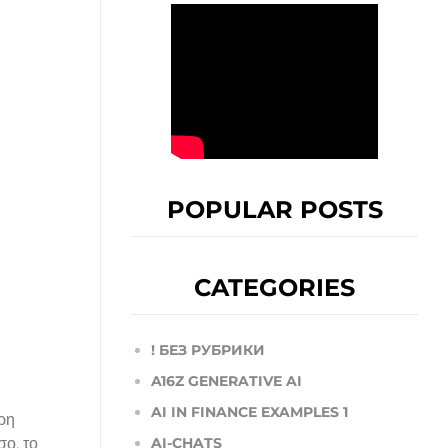
POPULAR POSTS
CATEGORIES
! БЕЗ РУБРИКИ
A16Z GENERATIVE AI
AI IN FINANCE EXAMPLES 1
ερη
AI-CHATS
σο, το