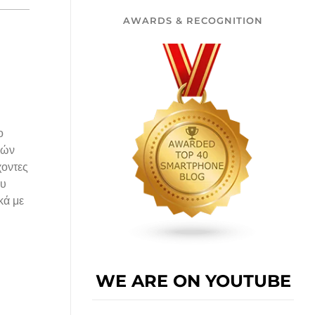
AWARDS & RECOGNITION
ο
ιών
χοντες
ου
κά με
WE ARE ON YOUTUBE