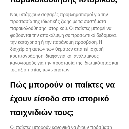
Ναι, υπάρχουν σοβαρές προβληματισμοί για την
προστασία της ιδιωτικής ζωής με τα συστήματα
παρακολούθησης ιστορικού. Οι παίκτες μπορεί να
φοβούνται την αποκάλυψη σε προσωπικά δεδομένα,
την κατάχρηση ή την παράνομη πρόσβαση. Η
διαχείριση αυτών των θεμάτων απαιτεί ισχυρή
κρυπτογράφηση, διαφάνεια και αναλυτικούς
κανονισμούς για την προστασία της ιδιωτικότητας και
της αξιοπιστίας των χρηστών.
Πώς μπορούν οι παίκτες να
έχουν είσοδο στο ιστορικό
παιχνιδιών τους;
Οι παίκτες μπορούν κανονικά να έχουν πρόσβαση