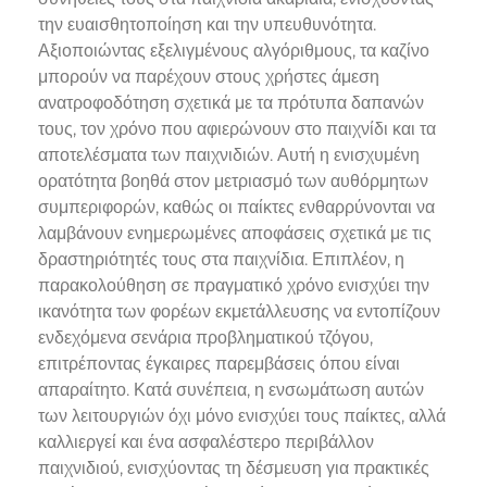
την ευαισθητοποίηση και την υπευθυνότητα.
Αξιοποιώντας εξελιγμένους αλγόριθμους, τα καζίνο
μπορούν να παρέχουν στους χρήστες άμεση
ανατροφοδότηση σχετικά με τα πρότυπα δαπανών
τους, τον χρόνο που αφιερώνουν στο παιχνίδι και τα
αποτελέσματα των παιχνιδιών. Αυτή η ενισχυμένη
ορατότητα βοηθά στον μετριασμό των αυθόρμητων
συμπεριφορών, καθώς οι παίκτες ενθαρρύνονται να
λαμβάνουν ενημερωμένες αποφάσεις σχετικά με τις
δραστηριότητές τους στα παιχνίδια. Επιπλέον, η
παρακολούθηση σε πραγματικό χρόνο ενισχύει την
ικανότητα των φορέων εκμετάλλευσης να εντοπίζουν
ενδεχόμενα σενάρια προβληματικού τζόγου,
επιτρέποντας έγκαιρες παρεμβάσεις όπου είναι
απαραίτητο. Κατά συνέπεια, η ενσωμάτωση αυτών
των λειτουργιών όχι μόνο ενισχύει τους παίκτες, αλλά
καλλιεργεί και ένα ασφαλέστερο περιβάλλον
παιχνιδιού, ενισχύοντας τη δέσμευση για πρακτικές