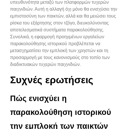
υπευθυνότητα μεταξύ των πλατφορμών τυχερών
παιχνιδιών. Αυτή η αλλαγή όχι μόνο θα ενισχύσει την
εμπιστοσύνη των παικτών, αλλά και θα μειώσει τους
ρίσκα του εξάρτησης στον τζόγο, διευκολύνοντας
αποτελεσματικά συστήματα παρακολούθησης.
Συνολικά, η εφαρμογή προηγμένων εργαλείων
παρακολούθησης ιστορικού προβλέπεται να
μετασχηματίσει την εμπλοκή των χρηστών και τη
προσαρμογή με τους κανονισμούς στο τοπίο των
διαδικτυακών τυχερών παιχνιδιών.
Συχνές ερωτήσεις
Πώς ενισχύει η
παρακολούθηση ιστορικού
την εμπλοκή των παικτών