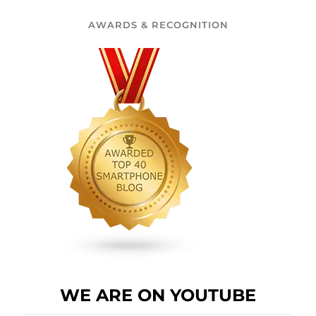
AWARDS & RECOGNITION
WE ARE ON YOUTUBE