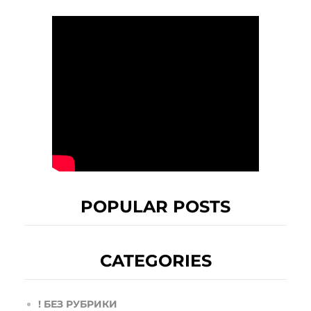
POPULAR POSTS
CATEGORIES
! БЕЗ РУБРИКИ