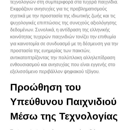
τεχνολογιών στη συμπεριφορά στα τυχερά παιχνίδια.
Εκφράζουν ανησυχίες για τις προβληματισμούς
σχετικά με την προστασία της ιδιωτικής ζωής και τις
ψυχολογικές επιπτώσεις της συνεχούς αξιολόγησης
δεδομένων. Συνολικά, η αντίδραση της ελληνικής
κοινότητας τυχερών παιχνιδιών τονίζει την επιθυμία
για καινοτομία σε συνδυασμό με τη δέσμευση για την
προστασία της ευημερίας των παικτών,
αντικατοπτρίζοντας την πολύπλοκη αλληλεπίδραση
ενθουσιασμού και ανησυχίας που είναι εγγενής στο
εξελισσόμενο περιβάλλον ψηφιακού τζόγου.
Προώθηση του
Υπεύθυνου Παιχνιδιού
Μέσω της Τεχνολογίας