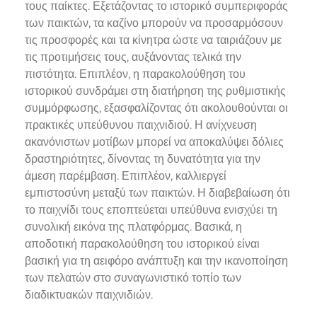
τους παίκτες. Εξετάζοντας το ιστορικό συμπεριφοράς
των παικτών, τα καζίνο μπορούν να προσαρμόσουν
τις προσφορές και τα κίνητρα ώστε να ταιριάζουν με
τις προτιμήσεις τους, αυξάνοντας τελικά την
πιστότητα. Επιπλέον, η παρακολούθηση του
ιστορικού συνδράμει στη διατήρηση της ρυθμιστικής
συμμόρφωσης, εξασφαλίζοντας ότι ακολουθούνται οι
πρακτικές υπεύθυνου παιχνιδιού. Η ανίχνευση
ακανόνιστων μοτίβων μπορεί να αποκαλύψει δόλιες
δραστηριότητες, δίνοντας τη δυνατότητα για την
άμεση παρέμβαση. Επιπλέον, καλλιεργεί
εμπιστοσύνη μεταξύ των παικτών. Η διαβεβαίωση ότι
το παιχνίδι τους εποπτεύεται υπεύθυνα ενισχύει τη
συνολική εικόνα της πλατφόρμας. Βασικά, η
αποδοτική παρακολούθηση του ιστορικού είναι
βασική για τη αειφόρο ανάπτυξη και την ικανοποίηση
των πελατών στο συναγωνιστικό τοπίο των
διαδικτυακών παιχνιδιών.