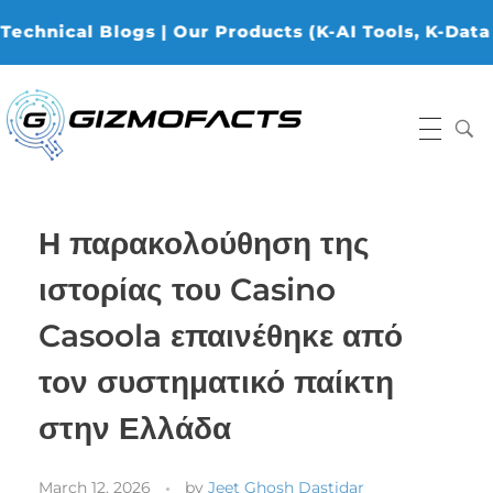
 Blogs | Our Products (K-AI Tools, K-Data Analyzer
Gizmofacts
Η παρακολούθηση της
ιστορίας του Casino
Casoola επαινέθηκε από
τον συστηματικό παίκτη
στην Ελλάδα
March 12, 2026
by
Jeet Ghosh Dastidar