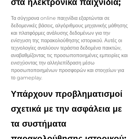
στα ηλεκτρονικά παιχνίδια;
Τα σύγχρονα online παιχνίδια εξαρτώνται σε
δεδομενικές βάσεις, αλγόριθμους μηχανικής μάθησης
και πλατφόρμες ανάλυσης δεδομένων για την
ενίσχυση της παρακολούθησης ιστορικού. Αυτές οι
τεχνολογίες αναλύουν τεράστια δεδομένα παικτών,
αναβαθμίζοντας τις προσωποποιημένες εμπειρίες και
ενισχύοντας την αλληλεπίδραση μέσω
προσωποποιημένων προσφορών και στοιχείων για
το gameplay.
Υπάρχουν προβληματισμοί
σχετικά με την ασφάλεια με
τα συστήματα
παρακολούθησης ιστορικού;