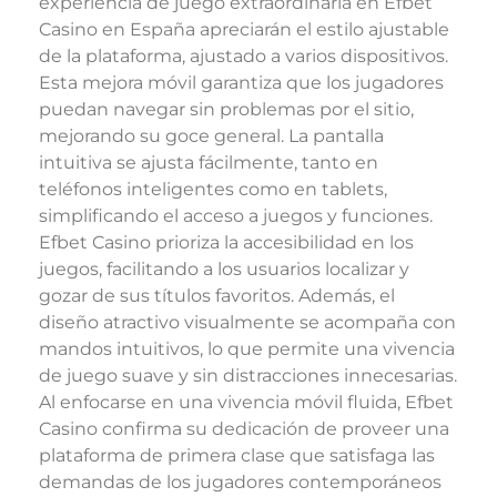
experiencia de juego extraordinaria en Efbet
Casino en España apreciarán el estilo ajustable
de la plataforma, ajustado a varios dispositivos.
Esta mejora móvil garantiza que los jugadores
puedan navegar sin problemas por el sitio,
mejorando su goce general. La pantalla
intuitiva se ajusta fácilmente, tanto en
teléfonos inteligentes como en tablets,
simplificando el acceso a juegos y funciones.
Efbet Casino prioriza la accesibilidad en los
juegos, facilitando a los usuarios localizar y
gozar de sus títulos favoritos. Además, el
diseño atractivo visualmente se acompaña con
mandos intuitivos, lo que permite una vivencia
de juego suave y sin distracciones innecesarias.
Al enfocarse en una vivencia móvil fluida, Efbet
Casino confirma su dedicación de proveer una
plataforma de primera clase que satisfaga las
demandas de los jugadores contemporáneos