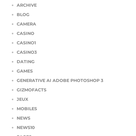
ARCHIVE
BLOG
CAMERA
CASINO
CASINO1
CASINO3
DATING
GAMES
GENERATIVE AI ADOBE PHOTOSHOP 3
GIZMOFACTS
JEUX
MOBILES
NEWS
NEWS10