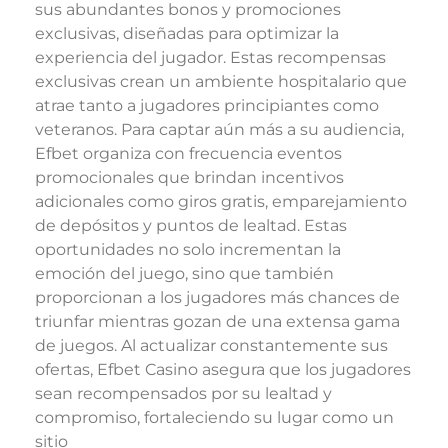
sus abundantes bonos y promociones
exclusivas, diseñadas para optimizar la
experiencia del jugador. Estas recompensas
exclusivas crean un ambiente hospitalario que
atrae tanto a jugadores principiantes como
veteranos. Para captar aún más a su audiencia,
Efbet organiza con frecuencia eventos
promocionales que brindan incentivos
adicionales como giros gratis, emparejamiento
de depósitos y puntos de lealtad. Estas
oportunidades no solo incrementan la
emoción del juego, sino que también
proporcionan a los jugadores más chances de
triunfar mientras gozan de una extensa gama
de juegos. Al actualizar constantemente sus
ofertas, Efbet Casino asegura que los jugadores
sean recompensados por su lealtad y
compromiso, fortaleciendo su lugar como un
sitio