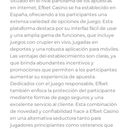
Situado en el rival panorama de los apuestas
en internet, Efbet Casino se ha establecido en
España, ofreciendo a los participantes una
extensa variedad de opciones de juego. Esta
plataforma destaca por su interfaz fácil de usar
y una amplia gama de funciones, que incluye
juegos con crupier en vivo, jugadas en
deportes y una robusta aplicación para móviles.
Las ventajas del establecimiento son claras, ya
que brinda abundantes incentivos y
promociones que permiten a los participantes
aumentar su experiencia de apuesta.
Dedicados con el juego responsable, Efbet
también enfoca la protección del participante
mediante formas de pago seguros y una
excelente servicio al cliente. Esta combinación
de novedad y confiabilidad hace a Efbet Casino
en una alternativa seductora tanto para
jugadores principiantes como veteranos que