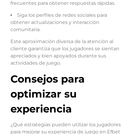
frecuentes para obtener respuestas rápidas.
Siga los perfiles de redes sociales para
obtener actualizaciones y interacción
comunitaria.
Este aproximación diversa de la atención al
cliente garantiza que los jugadores se sientan
apreciados y bien apoyados durante sus
actividades de juego.
Consejos para
optimizar su
experiencia
¿Qué estrategias pueden utilizar los jugadores
para mejorar su experiencia de juego en Efbet