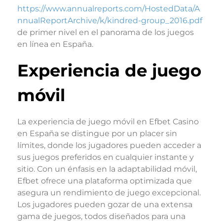
https://www.annualreports.com/HostedData/A
nnualReportArchive/k/kindred-group_2016.pdf
de primer nivel en el panorama de los juegos
en línea en España.
Experiencia de juego
móvil
La experiencia de juego móvil en Efbet Casino
en España se distingue por un placer sin
límites, donde los jugadores pueden acceder a
sus juegos preferidos en cualquier instante y
sitio. Con un énfasis en la adaptabilidad móvil,
Efbet ofrece una plataforma optimizada que
asegura un rendimiento de juego excepcional.
Los jugadores pueden gozar de una extensa
gama de juegos, todos diseñados para una