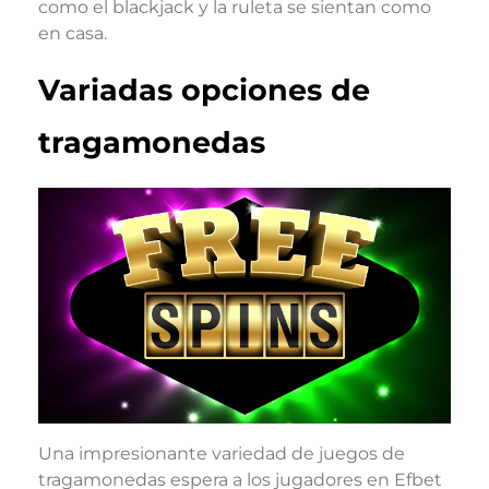
como el blackjack y la ruleta se sientan como
en casa.
Variadas opciones de
tragamonedas
Una impresionante variedad de juegos de
tragamonedas espera a los jugadores en Efbet