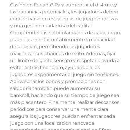
Casino en España? Para aumentar el disfrute y
las ganancias potenciales, los jugadores deben
concentrarse en estrategias de juego efectivas
y una gestión cuidadosa del capital.
Comprender las particularidades de cada juego
puede aumentar notablemente la capacidad
de decisión, permitiendo los jugadores
maximizar sus chances de éxito. Además, fijar
un límite de gasto sensato y respetarlo ayuda a
evitar estrés financiero, ayudando a los
jugadores experimentar el juego sin tensiones.
Aprovechar los bonos y promociones con
sabiduría también puede aumentar su
bankroll, haciendo que su tiempo de juego sea
más placentero. Finalmente, realizar descansos
periódicos para conservar una mente clara
asegura los jugadores puedan enfrentar cada
juego con una focalización renovada,