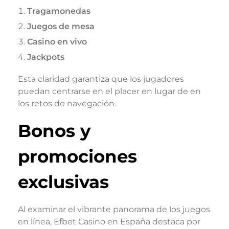
Tragamonedas
Juegos de mesa
Casino en vivo
Jackpots
Esta claridad garantiza que los jugadores
puedan centrarse en el placer en lugar de en
los retos de navegación.
Bonos y
promociones
exclusivas
Al examinar el vibrante panorama de los juegos
en línea, Efbet Casino en España destaca por