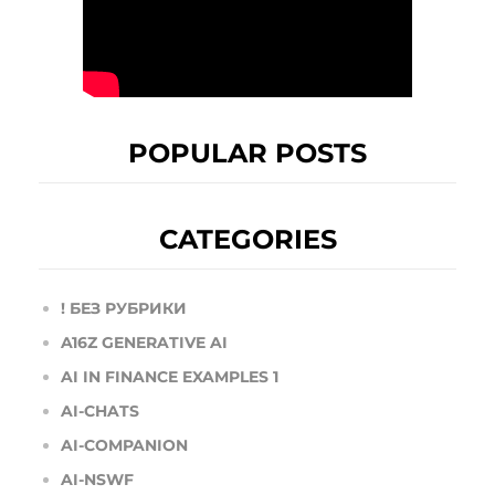
POPULAR POSTS
CATEGORIES
! БЕЗ РУБРИКИ
A16Z GENERATIVE AI
AI IN FINANCE EXAMPLES 1
AI-CHATS
AI-COMPANION
AI-NSWF