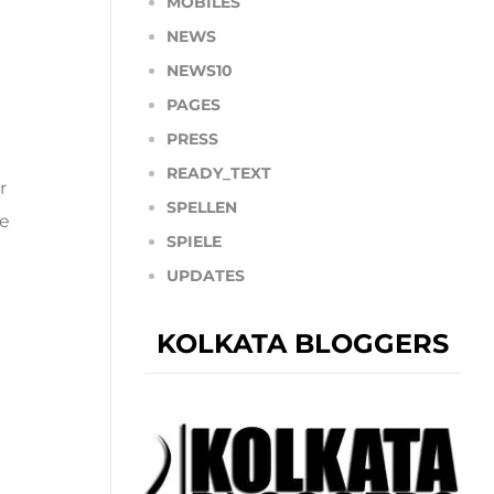
MOBILES
NEWS
NEWS10
PAGES
PRESS
READY_TEXT
r
SPELLEN
ne
SPIELE
UPDATES
KOLKATA BLOGGERS