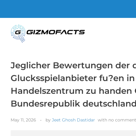
Gizmofacts
Jeglicher Bewertungen der 
Glucksspielanbieter fu?en i
Handelszentrum zu handen O
Bundesrepublik deutschlan
May 11, 2026
by
Jeet Ghosh Dastidar
with
no commen