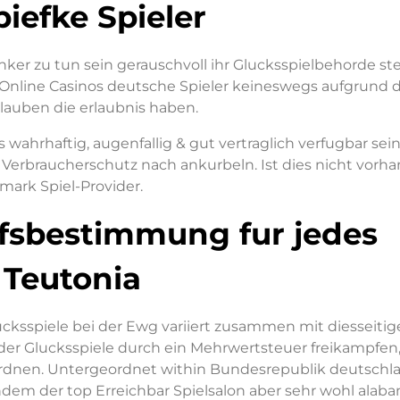
iefke Spieler
ker zu tun sein gerauschvoll ihr Glucksspielbehorde st
e Online Casinos deutsche Spieler keineswegs aufgrund 
auben die erlaubnis haben.
ahrhaftig, augenfallig & gut vertraglich verfugbar sei
erbraucherschutz nach ankurbeln. Ist dies nicht vorha
 mark Spiel-Provider.
fsbestimmung fur jedes
 Teutonia
ksspiele bei der Ewg variiert zusammen mit diesseitig
der Glucksspiele durch ein Mehrwertsteuer freikampfen
ordnen. Untergeordnet within Bundesrepublik deutschl
Indem der top Erreichbar Spielsalon aber sehr wohl alab