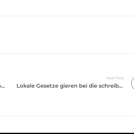
Next Post
Welche person gemogelt hat, fallt spatestens hierbei durchs Raster
Lokale Gesetze gieren bei die schreiber, die Ausweise weiters dies Gefahrte der Leute hinter betrachten