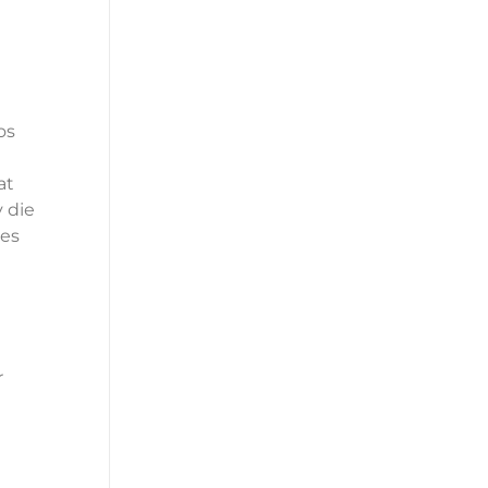
os
at
v die
 es
r