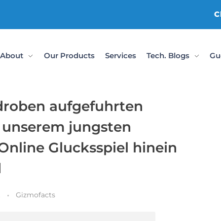
Check Ou
About
Our Products
Services
Tech. Blogs
Gu
droben aufgefuhrten
n unserem jungsten
nline Glucksspiel hinein
d
t
Gizmofacts