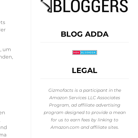
ets
der
BLOG ADDA
n, um
nden,
LEGAL
Gizmofacts is a participant in the
Amazon Services LLC Associates
Program, ad affiliate advertising
en
program designed to provide a mean
,
for us to earn fees by linking to
and
Amazon.com and affiliate sites.
ama