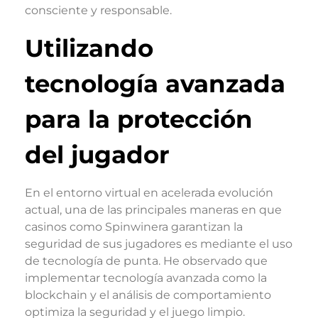
consciente y responsable.
Utilizando
tecnología avanzada
para la protección
del jugador
En el entorno virtual en acelerada evolución
actual, una de las principales maneras en que
casinos como Spinwinera garantizan la
seguridad de sus jugadores es mediante el uso
de tecnología de punta. He observado que
implementar tecnología avanzada como la
blockchain y el análisis de comportamiento
optimiza la seguridad y el juego limpio.