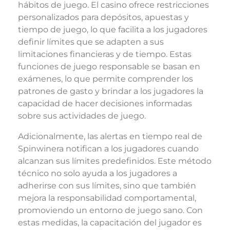
hábitos de juego. El casino ofrece restricciones
personalizados para depósitos, apuestas y
tiempo de juego, lo que facilita a los jugadores
definir límites que se adapten a sus
limitaciones financieras y de tiempo. Estas
funciones de juego responsable se basan en
exámenes, lo que permite comprender los
patrones de gasto y brindar a los jugadores la
capacidad de hacer decisiones informadas
sobre sus actividades de juego.
Adicionalmente, las alertas en tiempo real de
Spinwinera notifican a los jugadores cuando
alcanzan sus límites predefinidos. Este método
técnico no solo ayuda a los jugadores a
adherirse con sus límites, sino que también
mejora la responsabilidad comportamental,
promoviendo un entorno de juego sano. Con
estas medidas, la capacitación del jugador es