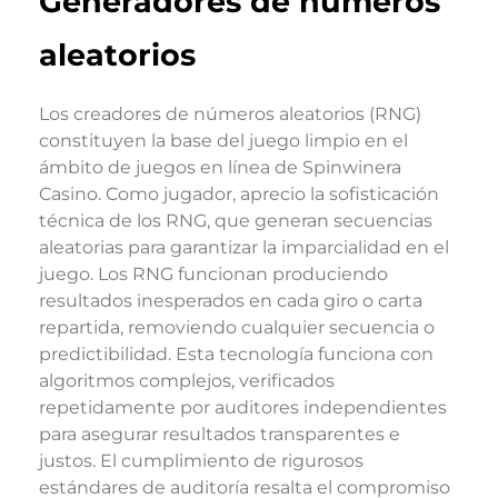
Generadores de números
aleatorios
Los creadores de números aleatorios (RNG)
constituyen la base del juego limpio en el
ámbito de juegos en línea de Spinwinera
Casino. Como jugador, aprecio la sofisticación
técnica de los RNG, que generan secuencias
aleatorias para garantizar la imparcialidad en el
juego. Los RNG funcionan produciendo
resultados inesperados en cada giro o carta
repartida, removiendo cualquier secuencia o
predictibilidad. Esta tecnología funciona con
algoritmos complejos, verificados
repetidamente por auditores independientes
para asegurar resultados transparentes e
justos. El cumplimiento de rigurosos
estándares de auditoría resalta el compromiso