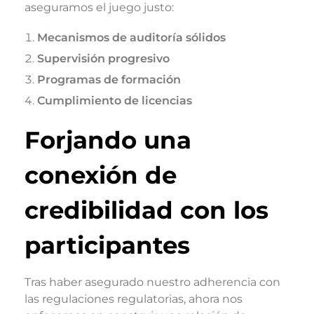
aseguramos el juego justo:
Mecanismos de auditoría sólidos
Supervisión progresivo
Programas de formación
Cumplimiento de licencias
Forjando una
conexión de
credibilidad con los
participantes
Tras haber asegurado nuestro adherencia con
las regulaciones regulatorias, ahora nos