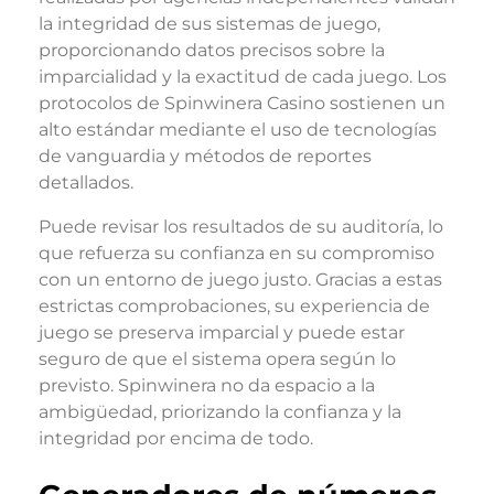
la integridad de sus sistemas de juego,
proporcionando datos precisos sobre la
imparcialidad y la exactitud de cada juego. Los
protocolos de Spinwinera Casino sostienen un
alto estándar mediante el uso de tecnologías
de vanguardia y métodos de reportes
detallados.
Puede revisar los resultados de su auditoría, lo
que refuerza su confianza en su compromiso
con un entorno de juego justo. Gracias a estas
estrictas comprobaciones, su experiencia de
juego se preserva imparcial y puede estar
seguro de que el sistema opera según lo
previsto. Spinwinera no da espacio a la
ambigüedad, priorizando la confianza y la
integridad por encima de todo.