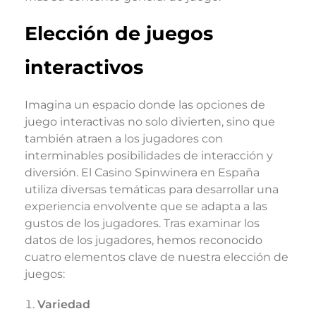
Elección de juegos
interactivos
Imagina un espacio donde las opciones de
juego interactivas no solo divierten, sino que
también atraen a los jugadores con
interminables posibilidades de interacción y
diversión. El Casino Spinwinera en España
utiliza diversas temáticas para desarrollar una
experiencia envolvente que se adapta a las
gustos de los jugadores. Tras examinar los
datos de los jugadores, hemos reconocido
cuatro elementos clave de nuestra elección de
juegos:
Variedad