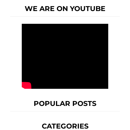
WE ARE ON YOUTUBE
POPULAR POSTS
CATEGORIES