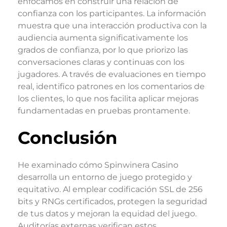
enfocamos en construir una relación de
confianza con los participantes. La información
muestra que una interacción productiva con la
audiencia aumenta significativamente los
grados de confianza, por lo que priorizo las
conversaciones claras y continuas con los
jugadores. A través de evaluaciones en tiempo
real, identifico patrones en los comentarios de
los clientes, lo que nos facilita aplicar mejoras
fundamentadas en pruebas prontamente.
Conclusión
He examinado cómo Spinwinera Casino
desarrolla un entorno de juego protegido y
equitativo. Al emplear codificación SSL de 256
bits y RNGs certificados, protegen la seguridad
de tus datos y mejoran la equidad del juego.
Auditorías externas verifican estos