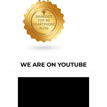
WE ARE ON YOUTUBE