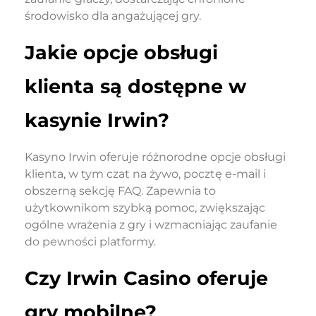
środowisko dla angażującej gry.
Jakie opcje obsługi
klienta są dostępne w
kasynie Irwin?
Kasyno Irwin oferuje różnorodne opcje obsługi
klienta, w tym czat na żywo, pocztę e-mail i
obszerną sekcję FAQ. Zapewnia to
użytkownikom szybką pomoc, zwiększając
ogólne wrażenia z gry i wzmacniając zaufanie
do pewności platformy.
Czy Irwin Casino oferuje
gry mobilne?