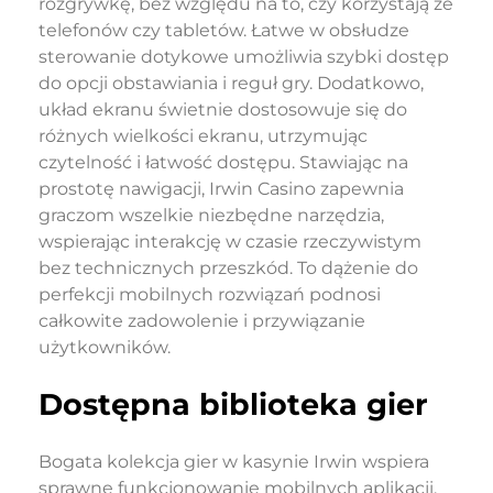
rozgrywkę, bez względu na to, czy korzystają ze
telefonów czy tabletów. Łatwe w obsłudze
sterowanie dotykowe umożliwia szybki dostęp
do opcji obstawiania i reguł gry. Dodatkowo,
układ ekranu świetnie dostosowuje się do
różnych wielkości ekranu, utrzymując
czytelność i łatwość dostępu. Stawiając na
prostotę nawigacji, Irwin Casino zapewnia
graczom wszelkie niezbędne narzędzia,
wspierając interakcję w czasie rzeczywistym
bez technicznych przeszkód. To dążenie do
perfekcji mobilnych rozwiązań podnosi
całkowite zadowolenie i przywiązanie
użytkowników.
Dostępna biblioteka gier
Bogata kolekcja gier w kasynie Irwin wspiera
sprawne funkcjonowanie mobilnych aplikacji,