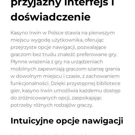
przyjazny interfejs i
doświadczenie
Kasyno Irwin w Polsce stawia na pierwszym
miejscu wygodę użytkownika, oferując
przejrzyste opcje nawigacji, pozwalające
graczom bez trudu znaleźć preferowane gry.
Płynne wrażenia z gry na urządzeniach
mobilnych zapewniają graczom szansę grania
w dowolnym miejscu i czasie, z zachowaniem
funkcjonalności. Dzięki przystępnej bibliotece
gier, kasyno Irwin umożliwia każdemu dostęp
do zróżnicowanych opcji, zaspokajając
potrzeby różnych rodzajów graczy.
Intuicyjne opcje nawigacji