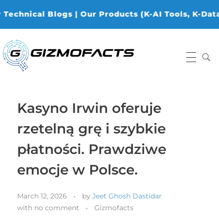
l Blogs | Our Products (K-AI Tools, K-Data Analyze
Gizmofacts
Kasyno Irwin oferuje
rzetelną grę i szybkie
płatności. Prawdziwe
emocje w Polsce.
March 12, 2026
by
Jeet Ghosh Dastidar
with
no comment
Gizmofacts