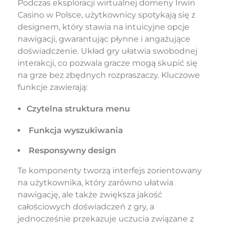
Podczas eksploracji wirtualnej domeny Irwin
Casino w Polsce, użytkownicy spotykają się z
designem, który stawia na intuicyjne opcje
nawigacji, gwarantując płynne i angażujące
doświadczenie. Układ gry ułatwia swobodnej
interakcji, co pozwala gracze mogą skupić się
na grze bez zbędnych rozpraszaczy. Kluczowe
funkcje zawierają:
Czytelna struktura menu
Funkcja wyszukiwania
Responsywny design
Te komponenty tworzą interfejs zorientowany
na użytkownika, który zarówno ułatwia
nawigację, ale także zwiększa jakość
całościowych doświadczeń z gry, a
jednocześnie przekazuje uczucia związane z