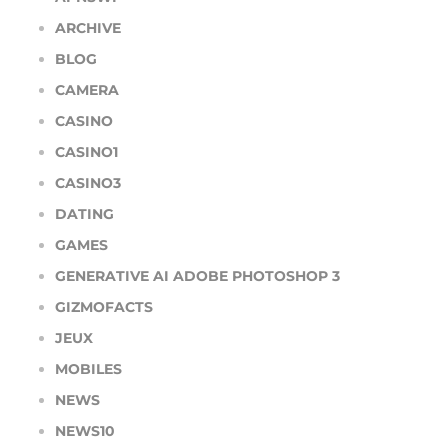
ARCHIVE
BLOG
CAMERA
CASINO
CASINO1
CASINO3
DATING
GAMES
GENERATIVE AI ADOBE PHOTOSHOP 3
GIZMOFACTS
JEUX
MOBILES
NEWS
NEWS10