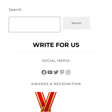
Search
Search
WRITE FOR US
SOCIAL MEDIA
AWARDS & RECOGNITION