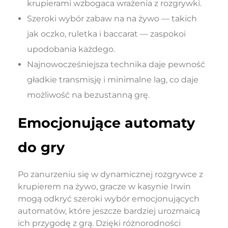
krupierami wzbogaca wrażenia z rozgrywki.
Szeroki wybór zabaw na na żywo — takich
jak oczko, ruletka i baccarat — zaspokoi
upodobania każdego.
Najnowocześniejsza technika daje pewność
gładkie transmisję i minimalne lag, co daje
możliwość na bezustanną grę.
Emocjonujące automaty
do gry
Po zanurzeniu się w dynamicznej rozgrywce z
krupierem na żywo, gracze w kasynie Irwin
mogą odkryć szeroki wybór emocjonujących
automatów, które jeszcze bardziej urozmaicą
ich przygodę z grą. Dzięki różnorodności