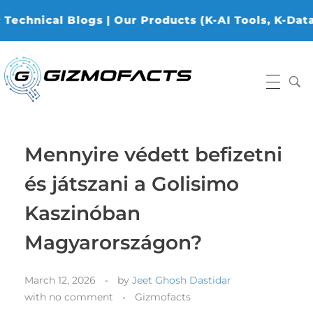
cal Blogs | Our Products (K-AI Tools, K-Data Analy
Gizmofacts
Mennyire védett befizetni
és játszani a Golisimo
Kaszinóban
Magyarországon?
March 12, 2026
by
Jeet Ghosh Dastidar
with
no comment
Gizmofacts