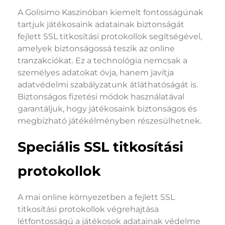
A Golisimo Kaszinóban kiemelt fontosságúnak
tartjuk játékosaink adatainak biztonságát
fejlett SSL titkosítási protokollok segítségével,
amelyek biztonságossá teszik az online
tranzakciókat. Ez a technológia nemcsak a
személyes adatokat óvja, hanem javítja
adatvédelmi szabályzatunk átláthatóságát is.
Biztonságos fizetési módok használatával
garantáljuk, hogy játékosaink biztonságos és
megbízható játékélményben részesülhetnek.
Speciális SSL titkosítási
protokollok
A mai online környezetben a fejlett SSL
titkosítási protokollok végrehajtása
létfontosságú a játékosok adatainak védelme