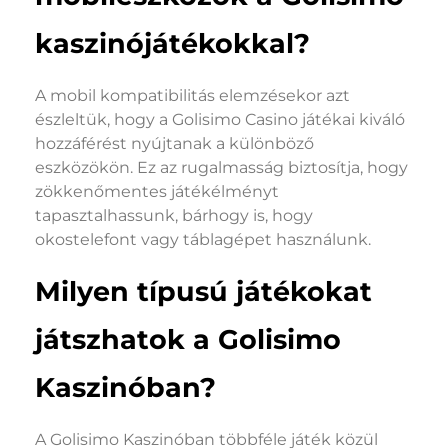
kaszinójátékokkal?
A mobil kompatibilitás elemzésekor azt
észleltük, hogy a Golisimo Casino játékai kiváló
hozzáférést nyújtanak a különböző
eszközökön. Ez az rugalmasság biztosítja, hogy
zökkenőmentes játékélményt
tapasztalhassunk, bárhogy is, hogy
okostelefont vagy táblagépet használunk.
Milyen típusú játékokat
játszhatok a Golisimo
Kaszinóban?
A Golisimo Kaszinóban többféle játék közül