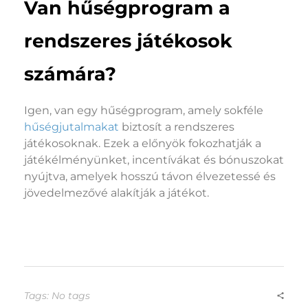
Van hűségprogram a
rendszeres játékosok
számára?
Igen, van egy hűségprogram, amely sokféle
hűségjutalmakat
biztosít a rendszeres
játékosoknak. Ezek a előnyök fokozhatják a
játékélményünket, incentívákat és bónuszokat
nyújtva, amelyek hosszú távon élvezetessé és
jövedelmezővé alakítják a játékot.
Tags: No tags