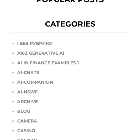
CATEGORIES
! БЕЗ РУБРИКИ
A16Z GENERATIVE AI
AI IN FINANCE EXAMPLES 1
AI-CHATS
AI-COMPANION
AI-NSWF
ARCHIVE
BLOG
CAMERA
CASINO