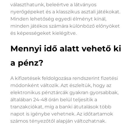
választhatunk, beleértve a látványos
nyerőgépeket és a klasszikus asztali játékokat.
Minden lehetőség egyedi élményt kínál,
minden játékos számára különböző előnyöket
és képességeket kielégítve.
Mennyi idő alatt vehető ki
a pénz?
A kifizetések feldolgozása rendszerint fizetési
módonként változik. Azt észleltük, hogy az
elektronikus pénztárcák gyakran gyorsabbak,
általában 24-48 órán belül teljesítik a
tranzakciókat, míg a banki átutalások több
napot is igénybe vehetnek. Az időtartamok
számos tényezőtől alapján változhatnak.