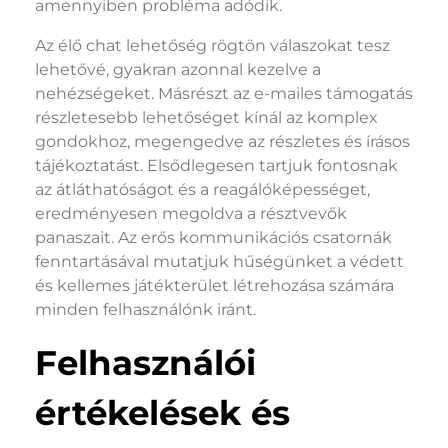
amennyiben probléma adódik.
Az élő chat lehetőség rögtön válaszokat tesz
lehetővé, gyakran azonnal kezelve a
nehézségeket. Másrészt az e-mailes támogatás
részletesebb lehetőséget kínál az komplex
gondokhoz, megengedve az részletes és írásos
tájékoztatást. Elsődlegesen tartjuk fontosnak
az átláthatóságot és a reagálóképességet,
eredményesen megoldva a résztvevők
panaszait. Az erős kommunikációs csatornák
fenntartásával mutatjuk hűségünket a védett
és kellemes játékterület létrehozása számára
minden felhasználónk iránt.
Felhasználói
értékelések és