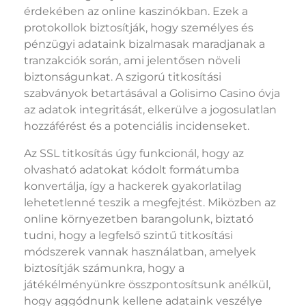
érdekében az online kaszinókban. Ezek a
protokollok biztosítják, hogy személyes és
pénzügyi adataink bizalmasak maradjanak a
tranzakciók során, ami jelentősen növeli
biztonságunkat. A szigorú titkosítási
szabványok betartásával a Golisimo Casino óvja
az adatok integritását, elkerülve a jogosulatlan
hozzáférést és a potenciális incidenseket.
Az SSL titkosítás úgy funkcionál, hogy az
olvasható adatokat kódolt formátumba
konvertálja, így a hackerek gyakorlatilag
lehetetlenné teszik a megfejtést. Miközben az
online környezetben barangolunk, biztató
tudni, hogy a legfelső szintű titkosítási
módszerek vannak használatban, amelyek
biztosítják számunkra, hogy a
játékélményünkre összpontosítsunk anélkül,
hogy aggódnunk kellene adataink veszélye