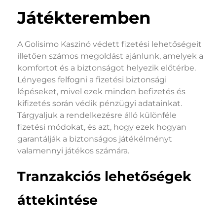
Játékteremben
A Golisimo Kaszinó védett fizetési lehetőségeit
illetően számos megoldást ajánlunk, amelyek a
komfortot és a biztonságot helyezik előtérbe.
Lényeges felfogni a fizetési biztonsági
lépéseket, mivel ezek minden befizetés és
kifizetés során védik pénzügyi adatainkat.
Tárgyaljuk a rendelkezésre álló különféle
fizetési módokat, és azt, hogy ezek hogyan
garantálják a biztonságos játékélményt
valamennyi játékos számára.
Tranzakciós lehetőségek
áttekintése