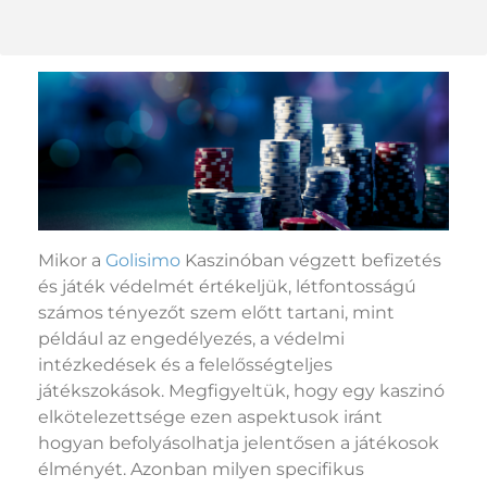
Mikor a
Golisimo
Kaszinóban végzett befizetés
és játék védelmét értékeljük, létfontosságú
számos tényezőt szem előtt tartani, mint
például az engedélyezés, a védelmi
intézkedések és a felelősségteljes
játékszokások. Megfigyeltük, hogy egy kaszinó
elkötelezettsége ezen aspektusok iránt
hogyan befolyásolhatja jelentősen a játékosok
élményét. Azonban milyen specifikus