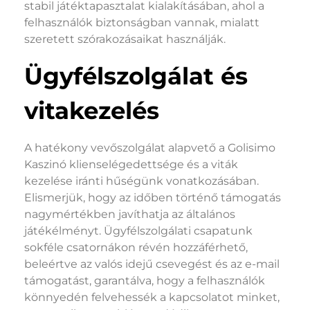
stabil játéktapasztalat kialakításában, ahol a
felhasználók biztonságban vannak, mialatt
szeretett szórakozásaikat használják.
Ügyfélszolgálat és
vitakezelés
A hatékony vevőszolgálat alapvető a Golisimo
Kaszinó klienselégedettsége és a viták
kezelése iránti hűségünk vonatkozásában.
Elismerjük, hogy az időben történő támogatás
nagymértékben javíthatja az általános
játékélményt. Ügyfélszolgálati csapatunk
sokféle csatornákon révén hozzáférhető,
beleértve az valós idejű csevegést és az e-mail
támogatást, garantálva, hogy a felhasználók
könnyedén felvehessék a kapcsolatot minket,