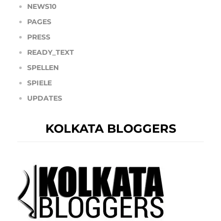
NEWS10
PAGES
PRESS
READY_TEXT
SPELLEN
SPIELE
UPDATES
KOLKATA BLOGGERS