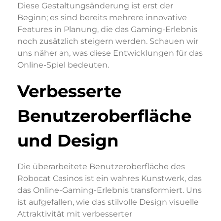
Diese Gestaltungsänderung ist erst der
Beginn; es sind bereits mehrere innovative
Features in Planung, die das Gaming-Erlebnis
noch zusätzlich steigern werden. Schauen wir
uns näher an, was diese Entwicklungen für das
Online-Spiel bedeuten.
Verbesserte
Benutzeroberfläche
und Design
Die überarbeitete Benutzeroberfläche des
Robocat Casinos ist ein wahres Kunstwerk, das
das Online-Gaming-Erlebnis transformiert. Uns
ist aufgefallen, wie das stilvolle Design visuelle
Attraktivität mit verbesserter