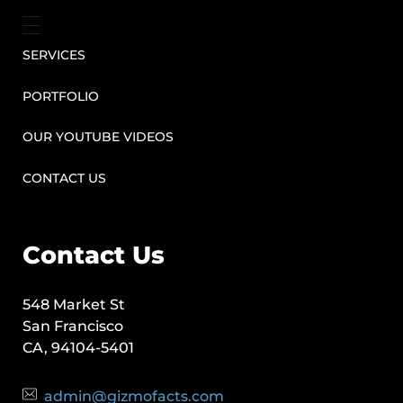
SERVICES
PORTFOLIO
OUR YOUTUBE VIDEOS
CONTACT US
Contact Us
548 Market St
San Francisco
CA, 94104-5401
admin@gizmofacts.com