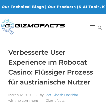
hnical Blogs | Our Products (K-AI Tools, K-Data An
Gizmofacts
Verbesserte User
Experience im Robocat
Casino: Flüssiger Prozess
für austrianische Nutzer
March 12, 2026
by
Jeet Ghosh Dastidar
with
no comment
Gizmofacts