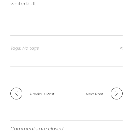
weiterläuft.
Tags: No tags
Previous Post
Next Post
Comments are closed.