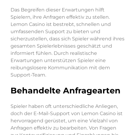
Das Begreifen dieser Erwartungen hilft
Spielern, ihre Anfragen effektiv zu stellen.
Lemon Casino ist bestrebt, schnellen und
umfassenden Support zu bieten und
sicherzustellen, dass sich Spieler während ihres
gesamten Spielerlebnisses geschätzt und
informiert fühlen. Durch realistische
Erwartungen unterstützen Spieler eine
reibungslosere Kommunikation mit dem
Support-Team.
Behandelte Anfragearten
Spieler haben oft unterschiedliche Anliegen,
doch der E-Mail-Support von Lemon Casino ist
hervorragend gerüstet, um eine Vielzahl von
Anfragen effektiv zu bearbeiten. Von Fragen