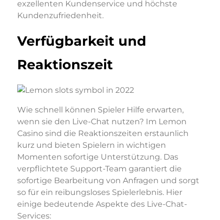
exzellenten Kundenservice und höchste
Kundenzufriedenheit.
Verfügbarkeit und
Reaktionszeit
Wie schnell können Spieler Hilfe erwarten,
wenn sie den Live-Chat nutzen? Im Lemon
Casino sind die Reaktionszeiten erstaunlich
kurz und bieten Spielern in wichtigen
Momenten sofortige Unterstützung. Das
verpflichtete Support-Team garantiert die
sofortige Bearbeitung von Anfragen und sorgt
so für ein reibungsloses Spielerlebnis. Hier
einige bedeutende Aspekte des Live-Chat-
Services: