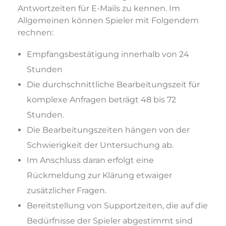
Antwortzeiten für E-Mails zu kennen. Im
Allgemeinen können Spieler mit Folgendem
rechnen:
Empfangsbestätigung innerhalb von 24
Stunden
Die durchschnittliche Bearbeitungszeit für
komplexe Anfragen beträgt 48 bis 72
Stunden.
Die Bearbeitungszeiten hängen von der
Schwierigkeit der Untersuchung ab.
Im Anschluss daran erfolgt eine
Rückmeldung zur Klärung etwaiger
zusätzlicher Fragen.
Bereitstellung von Supportzeiten, die auf die
Bedürfnisse der Spieler abgestimmt sind