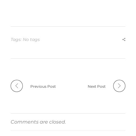
Tags: No tags
Previous Post
Next Post
Comments are closed.