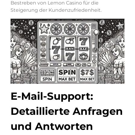
Bestreben von Lemon Casino für die
Steigerung der Kundenzufriedenheit.
E-Mail-Support:
Detaillierte Anfragen
und Antworten