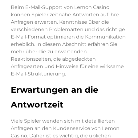
Beim E-Mail-Support von Lemon Casino
können Spieler zeitnahe Antworten auf ihre
Anfragen erwarten. Kenntnisse über die
verschiedenen Problemarten und das richtige
E-Mail-Format optimieren die Kommunikation
erheblich. In diesem Abschnitt erfahren Sie
mehr über die zu erwartenden
Reaktionszeiten, die abgedeckten
Anfragearten und Hinweise für eine wirksame
E-Mail-Strukturierung.
Erwartungen an die
Antwortzeit
Viele Spieler wenden sich mit detaillierten
Anfragen an den Kundenservice von Lemon
Casino. Daher ist es wichtig, die üblichen