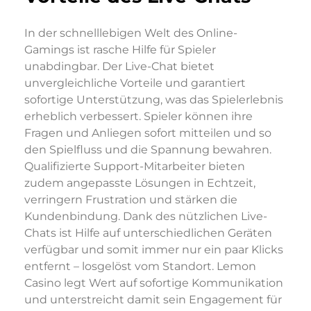
In der schnelllebigen Welt des Online-
Gamings ist rasche Hilfe für Spieler
unabdingbar. Der Live-Chat bietet
unvergleichliche Vorteile und garantiert
sofortige Unterstützung, was das Spielerlebnis
erheblich verbessert. Spieler können ihre
Fragen und Anliegen sofort mitteilen und so
den Spielfluss und die Spannung bewahren.
Qualifizierte Support-Mitarbeiter bieten
zudem angepasste Lösungen in Echtzeit,
verringern Frustration und stärken die
Kundenbindung. Dank des nützlichen Live-
Chats ist Hilfe auf unterschiedlichen Geräten
verfügbar und somit immer nur ein paar Klicks
entfernt – losgelöst vom Standort. Lemon
Casino legt Wert auf sofortige Kommunikation
und unterstreicht damit sein Engagement für