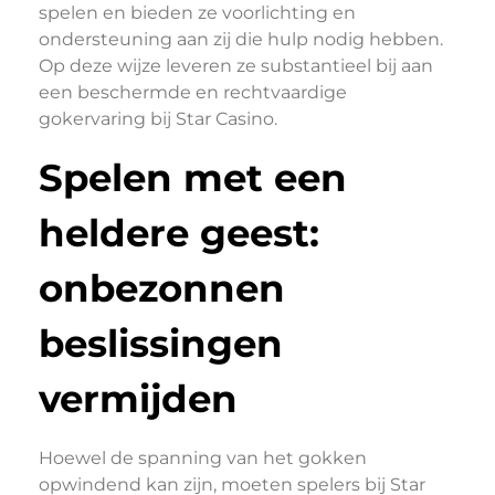
spelen en bieden ze voorlichting en
ondersteuning aan zij die hulp nodig hebben.
Op deze wijze leveren ze substantieel bij aan
een beschermde en rechtvaardige
gokervaring bij Star Casino.
Spelen met een
heldere geest:
onbezonnen
beslissingen
vermijden
Hoewel de spanning van het gokken
opwindend kan zijn, moeten spelers bij Star