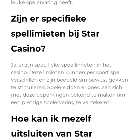
leuke spelervaring heeft.
Zijn er specifieke
spellimieten bij Star
Casino?
Ja, er zijn specifieke speellimieten in het
casino. Deze limieten kunnen per soort spel
verschillen en zijn bedoeld om bewust gokken
te stimuleren. Spelers doen er goed aan zich
met deze beperkingen bekend te maken om
een prettige spelervaring te verzekeren.
Hoe kan ik mezelf
uitsluiten van Star