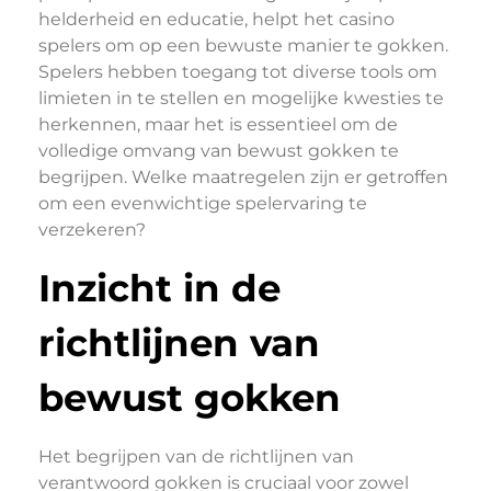
helderheid en educatie, helpt het casino
spelers om op een bewuste manier te gokken.
Spelers hebben toegang tot diverse tools om
limieten in te stellen en mogelijke kwesties te
herkennen, maar het is essentieel om de
volledige omvang van bewust gokken te
begrijpen. Welke maatregelen zijn er getroffen
om een evenwichtige spelervaring te
verzekeren?
Inzicht in de
richtlijnen van
bewust gokken
Het begrijpen van de richtlijnen van
verantwoord gokken is cruciaal voor zowel