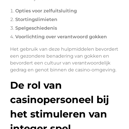
Opties voor zelfuitsluiting
Stortingslimieten
Spelgeschiedenis
Voorlichting over verantwoord gokken
Het gebruik van deze hulpmiddelen bevordert
een gezondere benadering van gokken en
bevordert een cultuur van verantwoordelijk
gedrag en genot binnen de casino-omgeving.
De rol van
casinopersoneel bij
het stimuleren van
integer spel.