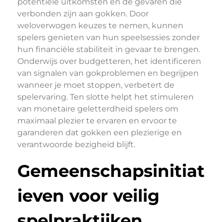
potentiële uitkomsten en de gevaren die
verbonden zijn aan gokken. Door
weloverwogen keuzes te nemen, kunnen
spelers genieten van hun speelsessies zonder
hun financiële stabiliteit in gevaar te brengen.
Onderwijs over budgetteren, het identificeren
van signalen van gokproblemen en begrijpen
wanneer je moet stoppen, verbetert de
spelervaring. Ten slotte helpt het stimuleren
van monetaire geletterdheid spelers om
maximaal plezier te ervaren en ervoor te
garanderen dat gokken een plezierige en
verantwoorde bezigheid blijft.
Gemeenschapsinitiat
ieven voor veilig
spelpraktijken