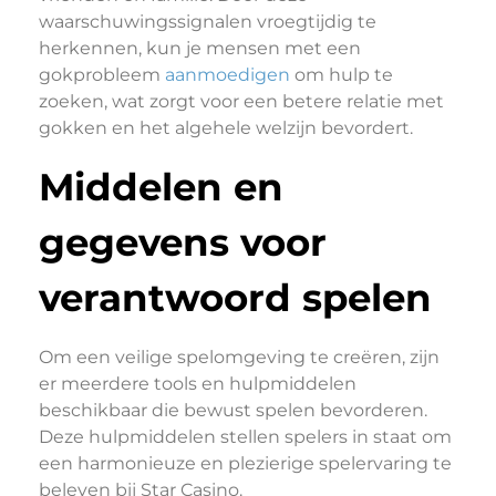
waarschuwingssignalen vroegtijdig te
herkennen, kun je mensen met een
gokprobleem
aanmoedigen
om hulp te
zoeken, wat zorgt voor een betere relatie met
gokken en het algehele welzijn bevordert.
Middelen en
gegevens voor
verantwoord spelen
Om een veilige spelomgeving te creëren, zijn
er meerdere tools en hulpmiddelen
beschikbaar die bewust spelen bevorderen.
Deze hulpmiddelen stellen spelers in staat om
een harmonieuze en plezierige spelervaring te
beleven bij Star Casino.