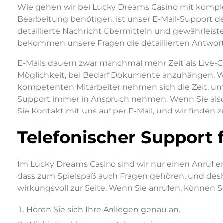
Wie gehen wir bei Lucky Dreams Casino mit komple
Bearbeitung benötigen, ist unser E-Mail-Support 
detaillierte Nachricht übermitteln und gewährleiste
bekommen unsere Fragen die detaillierten Antworte
E-Mails dauern zwar manchmal mehr Zeit als Live-C
Möglichkeit, bei Bedarf Dokumente anzuhängen. Wi
kompetenten Mitarbeiter nehmen sich die Zeit, u
Support immer in Anspruch nehmen. Wenn Sie also
Sie Kontakt mit uns auf per E-Mail, und wir finde
Telefonischer Support f
Im Lucky Dreams Casino sind wir nur einen Anruf en
dass zum Spielspaß auch Fragen gehören, und desh
wirkungsvoll zur Seite. Wenn Sie anrufen, können S
Hören Sie sich Ihre Anliegen genau an.