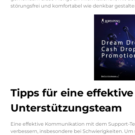
störungsfrei und komfortabel wie denkbar gestalt
Tipps für eine effekt
Unterstützungsteam
Eine effektive Kommunikation mit dem Support-Te
verbessern, insbesondere bei Schwierigkeiten. Um s