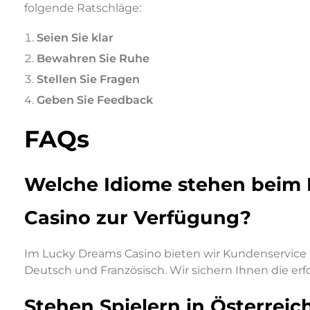
folgende Ratschläge:
Seien Sie klar
Bewahren Sie Ruhe
Stellen Sie Fragen
Geben Sie Feedback
FAQs
Welche Idiome stehen beim
Casino zur Verfügung?
Im Lucky Dreams Casino bieten wir Kundenservice i
Deutsch und Französisch. Wir sichern Ihnen die erfo
Stehen Spielern in Österreic