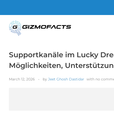
Gizmofacts
Supportkanäle im Lucky Dre
Möglichkeiten, Unterstützung
March 12, 2026
by
Jeet Ghosh Dastidar
with
no comm