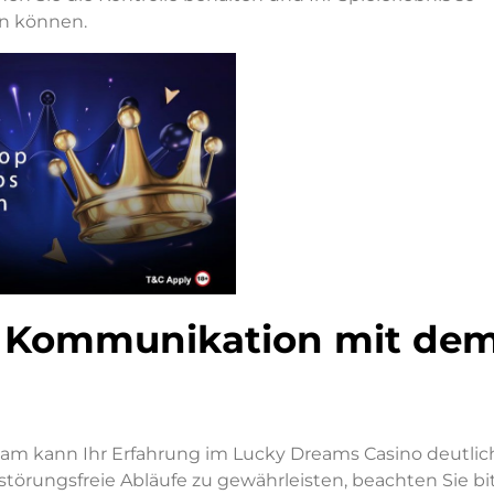
en können.
ive Kommunikation mit de
am kann Ihr Erfahrung im Lucky Dreams Casino deutlic
törungsfreie Abläufe zu gewährleisten, beachten Sie bi