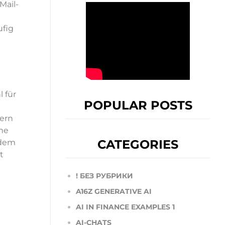
Mail-
ufig
 für
POPULAR POSTS
tern
che
CATEGORIES
rdem
t
! БЕЗ РУБРИКИ
A16Z GENERATIVE AI
AI IN FINANCE EXAMPLES 1
AI-CHATS