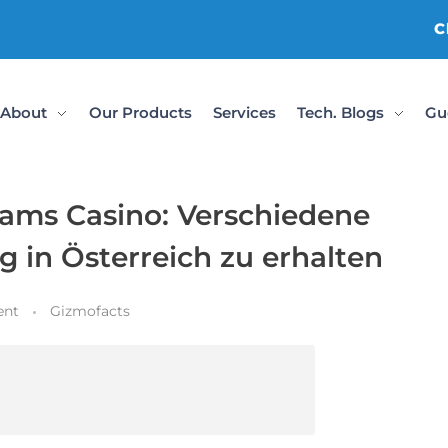
Check Out
About
Our Products
Services
Tech. Blogs
Gu
ams Casino: Verschiedene
 in Österreich zu erhalten
ent
Gizmofacts