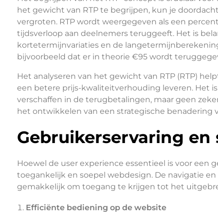
het gewicht van RTP te begrijpen, kun je doordach
vergroten. RTP wordt weergegeven als een percent
tijdsverloop aan deelnemers teruggeeft. Het is be
kortetermijnvariaties en de langetermijnberekeni
bijvoorbeeld dat er in theorie €95 wordt teruggegev
Het analyseren van het gewicht van RTP (RTP) help
een betere prijs-kwaliteitverhouding leveren. Het i
verschaffen in de terugbetalingen, maar geen zekerh
het ontwikkelen van een strategische benadering 
Gebruikerservaring en s
Hoewel de user experience essentieel is voor een ge
toegankelijk en soepel webdesign. De navigatie e
gemakkelijk om toegang te krijgen tot het uitgebrei
Efficiënte bediening op de website