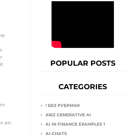
he
e
r
POPULAR POSTS
it
CATEGORIES
en
! БЕЗ РУБРИКИ
A16Z GENERATIVE AI
en en
AI IN FINANCE EXAMPLES 1
AI-CHATS