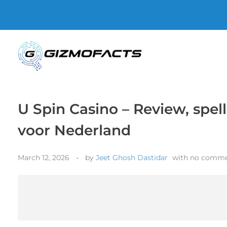
Gizmofacts
U Spin Casino – Review, spel
voor Nederland
March 12, 2026
by
Jeet Ghosh Dastidar
with
no comm