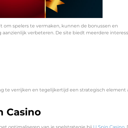
edt om spelers te vermaken, kunnen de bonussen en
 aanzienlijk verbeteren. De site biedt meerdere interes
te verrijken en tegelijkertijd een strategisch element
in Casino
het optimaliseren van je spelstrategie bij
U Spin Casino
.