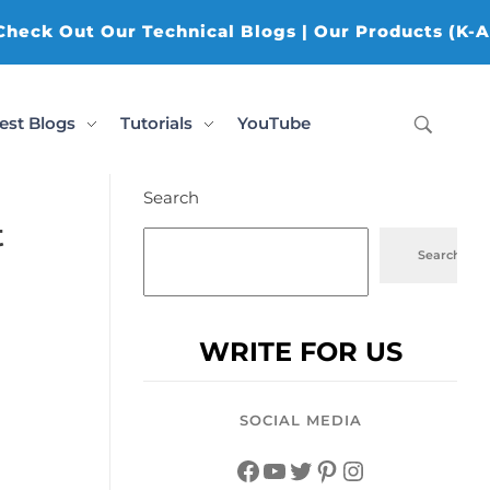
 Our Technical Blogs | Our Products (K-AI Tools, K
est Blogs
Tutorials
YouTube
Search
t
Search
WRITE FOR US
SOCIAL MEDIA