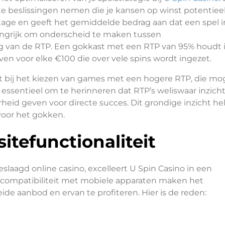
te beslissingen nemen die je kansen op winst potentiee
age en geeft het gemiddelde bedrag aan dat een spel i
langrijk om onderscheid te maken tussen
ng van de RTP. Een gokkast met een RTP van 95% houdt 
en voor elke €100 die over vele spins wordt ingezet.
t bij het kiezen van games met een hogere RTP, die mog
s essentieel om te herinneren dat RTP’s weliswaar inzich
eid geven voor directe succes. Dit grondige inzicht hel
voor het gokken.
itefunctionaliteit
slaagd online casino, excelleert U Spin Casino in een
n compatibiliteit met mobiele apparaten maken het
de aanbod en ervan te profiteren. Hier is de reden: