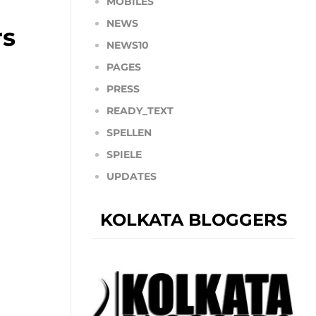
MOBILES
NEWS
rs
NEWS10
PAGES
PRESS
READY_TEXT
SPELLEN
SPIELE
UPDATES
KOLKATA BLOGGERS