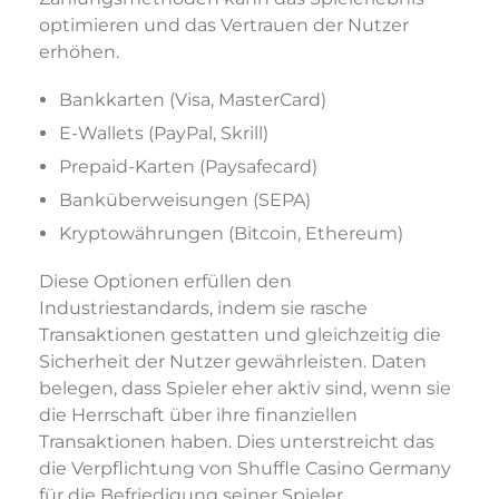
optimieren und das Vertrauen der Nutzer
erhöhen.
Bankkarten (Visa, MasterCard)
E-Wallets (PayPal, Skrill)
Prepaid-Karten (Paysafecard)
Banküberweisungen (SEPA)
Kryptowährungen (Bitcoin, Ethereum)
Diese Optionen erfüllen den
Industriestandards, indem sie rasche
Transaktionen gestatten und gleichzeitig die
Sicherheit der Nutzer gewährleisten. Daten
belegen, dass Spieler eher aktiv sind, wenn sie
die Herrschaft über ihre finanziellen
Transaktionen haben. Dies unterstreicht das
die Verpflichtung von Shuffle Casino Germany
für die Befriedigung seiner Spieler.