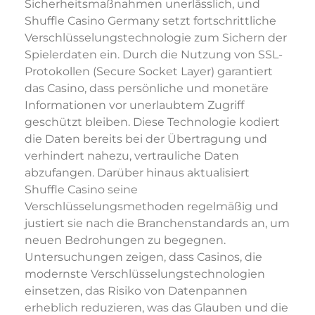
Sicherheitsmaßnahmen unerlässlich, und
Shuffle Casino Germany setzt fortschrittliche
Verschlüsselungstechnologie zum Sichern der
Spielerdaten ein. Durch die Nutzung von SSL-
Protokollen (Secure Socket Layer) garantiert
das Casino, dass persönliche und monetäre
Informationen vor unerlaubtem Zugriff
geschützt bleiben. Diese Technologie kodiert
die Daten bereits bei der Übertragung und
verhindert nahezu, vertrauliche Daten
abzufangen. Darüber hinaus aktualisiert
Shuffle Casino seine
Verschlüsselungsmethoden regelmäßig und
justiert sie nach die Branchenstandards an, um
neuen Bedrohungen zu begegnen.
Untersuchungen zeigen, dass Casinos, die
modernste Verschlüsselungstechnologien
einsetzen, das Risiko von Datenpannen
erheblich reduzieren, was das Glauben und die