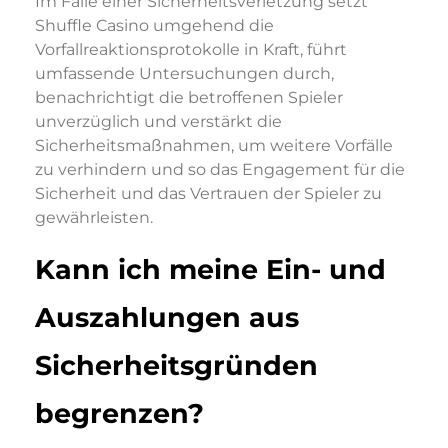
Im Falle einer Sicherheitsverletzung setzt
Shuffle Casino umgehend die
Vorfallreaktionsprotokolle in Kraft, führt
umfassende Untersuchungen durch,
benachrichtigt die betroffenen Spieler
unverzüglich und verstärkt die
Sicherheitsmaßnahmen, um weitere Vorfälle
zu verhindern und so das Engagement für die
Sicherheit und das Vertrauen der Spieler zu
gewährleisten.
Kann ich meine Ein- und
Auszahlungen aus
Sicherheitsgründen
begrenzen?