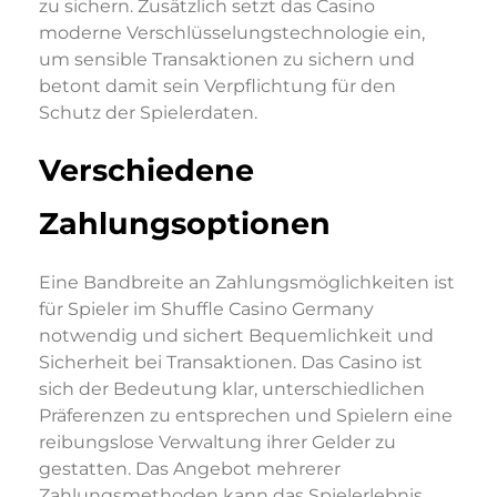
zu sichern. Zusätzlich setzt das Casino
moderne Verschlüsselungstechnologie ein,
um sensible Transaktionen zu sichern und
betont damit sein Verpflichtung für den
Schutz der Spielerdaten.
Verschiedene
Zahlungsoptionen
Eine Bandbreite an Zahlungsmöglichkeiten ist
für Spieler im Shuffle Casino Germany
notwendig und sichert Bequemlichkeit und
Sicherheit bei Transaktionen. Das Casino ist
sich der Bedeutung klar, unterschiedlichen
Präferenzen zu entsprechen und Spielern eine
reibungslose Verwaltung ihrer Gelder zu
gestatten. Das Angebot mehrerer
Zahlungsmethoden kann das Spielerlebnis