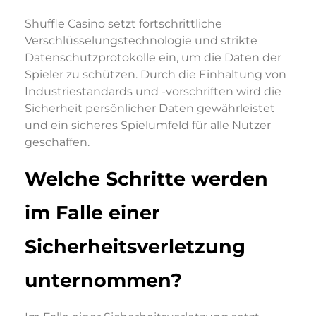
Shuffle Casino setzt fortschrittliche
Verschlüsselungstechnologie und strikte
Datenschutzprotokolle ein, um die Daten der
Spieler zu schützen. Durch die Einhaltung von
Industriestandards und -vorschriften wird die
Sicherheit persönlicher Daten gewährleistet
und ein sicheres Spielumfeld für alle Nutzer
geschaffen.
Welche Schritte werden
im Falle einer
Sicherheitsverletzung
unternommen?