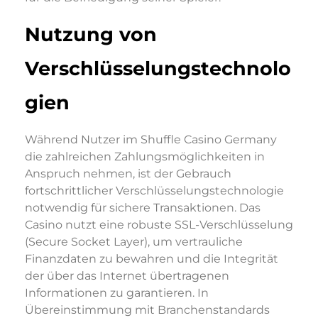
Nutzung von
Verschlüsselungstechnolo
gien
Während Nutzer im Shuffle Casino Germany
die zahlreichen Zahlungsmöglichkeiten in
Anspruch nehmen, ist der Gebrauch
fortschrittlicher Verschlüsselungstechnologie
notwendig für sichere Transaktionen. Das
Casino nutzt eine robuste SSL-Verschlüsselung
(Secure Socket Layer), um vertrauliche
Finanzdaten zu bewahren und die Integrität
der über das Internet übertragenen
Informationen zu garantieren. In
Übereinstimmung mit Branchenstandards