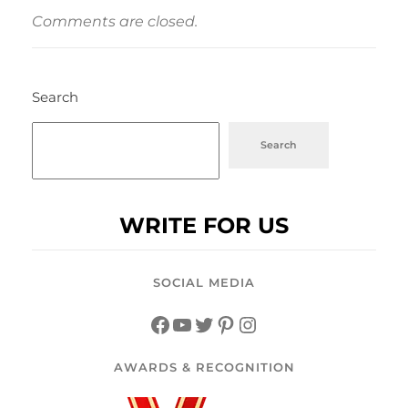
Comments are closed.
Search
Search
WRITE FOR US
SOCIAL MEDIA
AWARDS & RECOGNITION