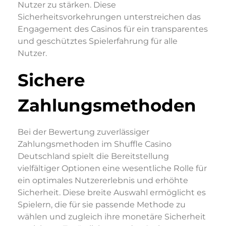
Nutzer zu stärken. Diese
Sicherheitsvorkehrungen unterstreichen das
Engagement des Casinos für ein transparentes
und geschütztes Spielerfahrung für alle
Nutzer.
Sichere
Zahlungsmethoden
Bei der Bewertung zuverlässiger
Zahlungsmethoden im Shuffle Casino
Deutschland spielt die Bereitstellung
vielfältiger Optionen eine wesentliche Rolle für
ein optimales Nutzererlebnis und erhöhte
Sicherheit. Diese breite Auswahl ermöglicht es
Spielern, die für sie passende Methode zu
wählen und zugleich ihre monetäre Sicherheit