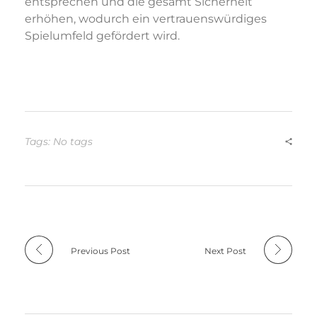
entsprechen und die gesamt Sicherheit
erhöhen, wodurch ein vertrauenswürdiges
Spielumfeld gefördert wird.
Tags: No tags
Previous Post
Next Post