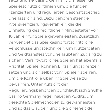
setzt Shuffle Casino Germany umfassende
Spielerschutzrichtlinien um, die für den
lizenzierten und regulierten Geschäftsbetrieb
unerlässlich sind. Dazu gehören strenge
Altersverifizierungsverfahren, die die
Einhaltung des rechtlichen Mindestalter von
18 Jahren für Spiele gewährleisten. Zusätzlich
verwendet das Spielkasino fortschrittliche
Verschlüsselungstechniken, um Nutzerdaten
und Geldtransfers vor unerlaubtem Zugang zu
sichern. Verantwortliches Spielen hat ebenfalls
Priorität: Spieler können Einzahlungsgrenzen
setzen und sich selbst vom Spielen sperren,
um die Kontrolle über ihr Spielweise zu
bewahren. Unter Aufsicht der
Regulierungsbehörden durchläuft sich Shuffle
Casino Germany regelmäßigen Audits, um
gerechte Spielmethoden zu gewährleisten
und so das Glauben und die Sicherheit der