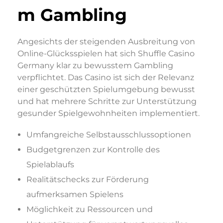
m Gambling
Angesichts der steigenden Ausbreitung von
Online-Glücksspielen hat sich Shuffle Casino
Germany klar zu bewusstem Gambling
verpflichtet. Das Casino ist sich der Relevanz
einer geschützten Spielumgebung bewusst
und hat mehrere Schritte zur Unterstützung
gesunder Spielgewohnheiten implementiert.
Umfangreiche Selbstausschlussoptionen
Budgetgrenzen zur Kontrolle des
Spielablaufs
Realitätschecks zur Förderung
aufmerksamen Spielens
Möglichkeit zu Ressourcen und