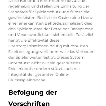
Diese Behörden kontrollieren die Abläufe
regelmäßig und stellen die Einhaltung der
Standards für Spielerschutz und faires Spiel
gewährleisten. Besitzt ein Casino eine Lizenz
einer anerkannten Behörde, signalisiert dies
den Spielern, dass der Betreiber Transparenz
und Verantwortlichkeit sicherstellt. Zusätzlich
hängt die Effektivität dieser
Lizenzorganisationen häufig mit robusten
Streitbeilegungsverfahren, was das Vertrauen
der Spieler weiter festigt. Dieses System
unterstützt nicht nur ein geschütztes
Spielerlebnis, sondern stützt auch die
Integrität der gesamten Online-
Glücksspielbranche.
Befolgung der
Vorschriften