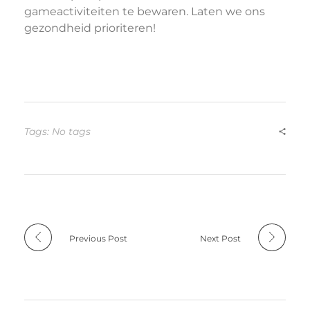
gameactiviteiten te bewaren. Laten we ons
gezondheid prioriteren!
Tags: No tags
Previous Post
Next Post