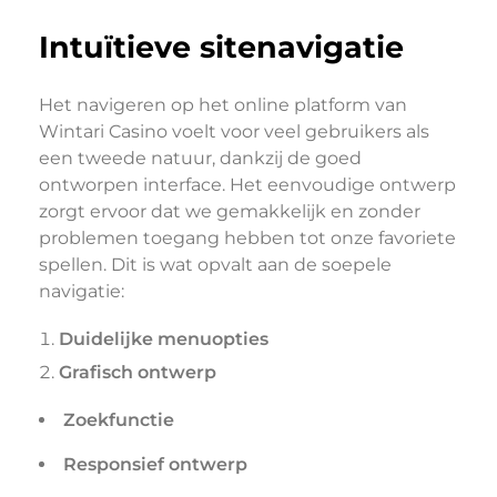
Intuïtieve sitenavigatie
Het navigeren op het online platform van
Wintari Casino voelt voor veel gebruikers als
een tweede natuur, dankzij de goed
ontworpen interface. Het eenvoudige ontwerp
zorgt ervoor dat we gemakkelijk en zonder
problemen toegang hebben tot onze favoriete
spellen. Dit is wat opvalt aan de soepele
navigatie:
Duidelijke menuopties
Grafisch ontwerp
Zoekfunctie
Responsief ontwerp