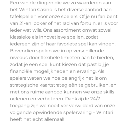
Een van de dingen die we zo waarderen aan
het Wintari Casino is het diverse aanbod aan
tafelspellen voor onze spelers. Of je nu fan bent
van 21-en, poker of het rad van fortuin, er is voor
ieder wat wils. Ons assortiment omvat zowel
klassieke als innovatieve spellen, zodat
iedereen zijn of haar favoriete spel kan vinden.
Bovendien spelen we in op verschillende
niveaus door flexibele limieten aan te bieden,
zodat je een spel kunt kiezen dat past bij je
financiële mogelijkheden en ervaring. Als
spelers weten we hoe belangrijk het is om
strategische kaartstrategieën te gebruiken, en
met ons ruime aanbod kunnen we onze skills
oefenen en verbeteren. Dankzij de 24/7
toegang zijn we nooit ver verwijderd van onze
volgende opwindende spelervaring – Wintari
heeft het echt allemaal!