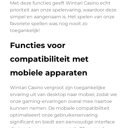
Met deze functies geeft Wintari Casino echt
prioriteit aan onze spelervaring, waardoor deze
simpel en aangenaam is. Het spelen van onze
favoriete spellen was nog nooit zo
toegankelijk!
Functies voor
compatibiliteit met
mobiele apparaten
Wintari Casino vergroot zijn toegankelijke
ervaring uit van desktop naar mobiel, zodat we
onze gaming-ervaringen overal mee naartoe
kunnen nemen. De mobiele compatibiliteit
optimaliseert onze gebruikerservaring
significant en biedt een eenvoudige interface