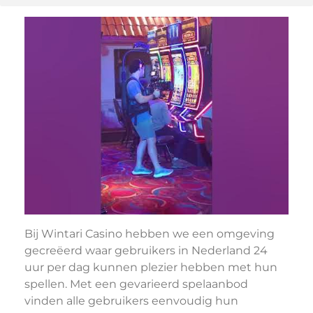
Bij Wintari Casino hebben we een omgeving
gecreëerd waar gebruikers in Nederland 24
uur per dag kunnen plezier hebben met hun
spellen. Met een gevarieerd spelaanbod
vinden alle gebruikers eenvoudig hun