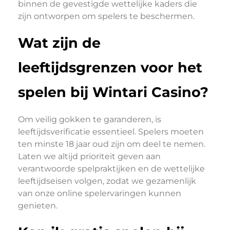
binnen de gevestigde wettelijke kaders die
zijn ontworpen om spelers te beschermen.
Wat zijn de
leeftijdsgrenzen voor het
spelen bij Wintari Casino?
Om veilig gokken te garanderen, is
leeftijdsverificatie essentieel. Spelers moeten
ten minste 18 jaar oud zijn om deel te nemen.
Laten we altijd prioriteit geven aan
verantwoorde spelpraktijken en de wettelijke
leeftijdseisen volgen, zodat we gezamenlijk
van onze online spelervaringen kunnen
genieten.