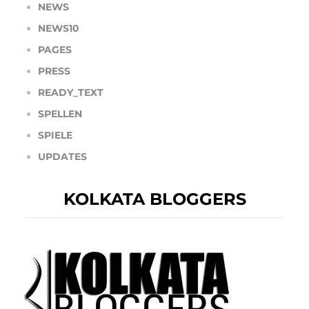
NEWS
NEWS10
PAGES
PRESS
READY_TEXT
SPELLEN
SPIELE
UPDATES
KOLKATA BLOGGERS