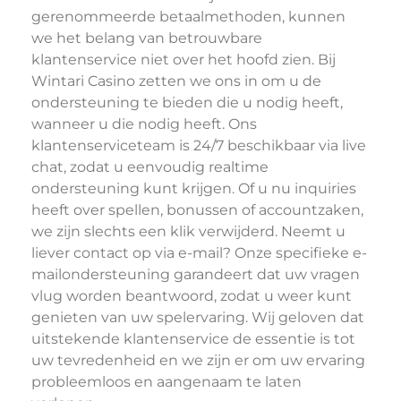
gerenommeerde betaalmethoden, kunnen
we het belang van betrouwbare
klantenservice niet over het hoofd zien. Bij
Wintari Casino zetten we ons in om u de
ondersteuning te bieden die u nodig heeft,
wanneer u die nodig heeft. Ons
klantenserviceteam is 24/7 beschikbaar via live
chat, zodat u eenvoudig realtime
ondersteuning kunt krijgen. Of u nu inquiries
heeft over spellen, bonussen of accountzaken,
we zijn slechts een klik verwijderd. Neemt u
liever contact op via e-mail? Onze specifieke e-
mailondersteuning garandeert dat uw vragen
vlug worden beantwoord, zodat u weer kunt
genieten van uw spelervaring. Wij geloven dat
uitstekende klantenservice de essentie is tot
uw tevredenheid en we zijn er om uw ervaring
probleemloos en aangenaam te laten