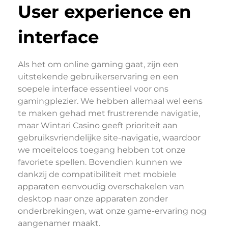
User experience en
interface
Als het om online gaming gaat, zijn een
uitstekende gebruikerservaring en een
soepele interface essentieel voor ons
gamingplezier. We hebben allemaal wel eens
te maken gehad met frustrerende navigatie,
maar Wintari Casino geeft prioriteit aan
gebruiksvriendelijke site-navigatie, waardoor
we moeiteloos toegang hebben tot onze
favoriete spellen. Bovendien kunnen we
dankzij de compatibiliteit met mobiele
apparaten eenvoudig overschakelen van
desktop naar onze apparaten zonder
onderbrekingen, wat onze game-ervaring nog
aangenamer maakt.