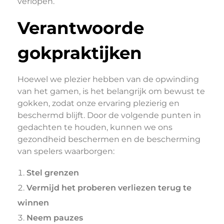
verlopen.
Verantwoorde
gokpraktijken
Hoewel we plezier hebben van de opwinding
van het gamen, is het belangrijk om bewust te
gokken, zodat onze ervaring plezierig en
beschermd blijft. Door de volgende punten in
gedachten te houden, kunnen we ons
gezondheid beschermen en de bescherming
van spelers waarborgen:
Stel grenzen
Vermijd het proberen verliezen terug te
winnen
Neem pauzes