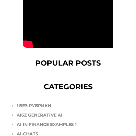
POPULAR POSTS
CATEGORIES
! БЕЗ РУБРИКИ
A16Z GENERATIVE AI
AI IN FINANCE EXAMPLES 1
AI-CHATS