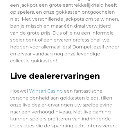
een jackpot een grote aantrekkelijkheid heeft
op spelers, en onze gokkasten ontgoochelen
niet! Met verschillende jackpots om te winnen,
ben je misschien maar één draai verwijderd
van de grote prijs. Dus of je nu een informele
speler bent of een ervaren professional, we
hebben voor allemaal iets! Dompel jezelf onder
en ervaar vandaag nog onze levendige
collectie gokkasten!
Live dealerervaringen
Hoewel
Wintari Casino
een fantastische
verscheidenheid aan gokkasten biedt, tillen
onze live dealer-ervaringen uw spelbeleving
naar een verhoogd niveau. Met live gaming
kunnen spelers profiteren van indringende
interacties die de spanning echt intensiveren.