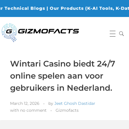
al Blogs | Our Products (K-AI Tools, K-Data Analyz
Gizmofacts
Wintari Casino biedt 24/7
online spelen aan voor
gebruikers in Nederland.
March 12, 2026
by
Jeet Ghosh Dastidar
with
no comment
Gizmofacts