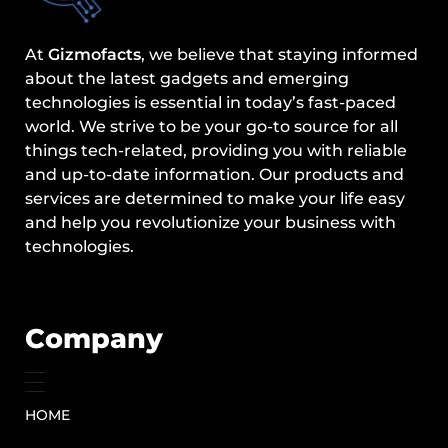
At
Gizmofacts
, we believe that staying informed
about the latest gadgets and emerging
technologies is essential in today’s fast-paced
world. We strive to be your go-to source for all
things tech-related, providing you with reliable
and up-to-date information. Our products and
services are determined to make your life easy
and help you revolutionize your business with
technologies.
Company
HOME