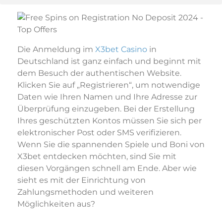
Die Anmeldung im
X3bet Casino
in
Deutschland ist ganz einfach und beginnt mit
dem Besuch der authentischen Website.
Klicken Sie auf „Registrieren“, um notwendige
Daten wie Ihren Namen und Ihre Adresse zur
Überprüfung einzugeben. Bei der Erstellung
Ihres geschützten Kontos müssen Sie sich per
elektronischer Post oder SMS verifizieren.
Wenn Sie die spannenden Spiele und Boni von
X3bet entdecken möchten, sind Sie mit
diesen Vorgängen schnell am Ende. Aber wie
sieht es mit der Einrichtung von
Zahlungsmethoden und weiteren
Möglichkeiten aus?