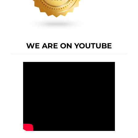
WE ARE ON YOUTUBE