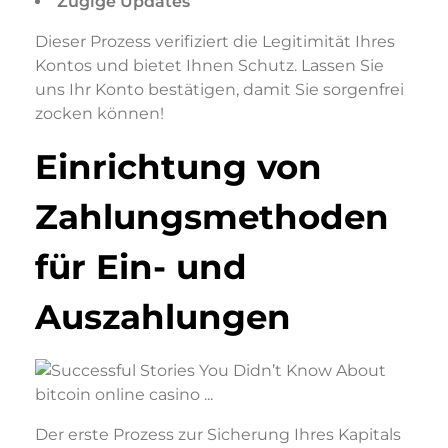
Zügige Updates
Dieser Prozess verifiziert die Legitimität Ihres
Kontos und bietet Ihnen Schutz. Lassen Sie
uns Ihr Konto bestätigen, damit Sie sorgenfrei
zocken können!
Einrichtung von
Zahlungsmethoden
für Ein- und
Auszahlungen
Der erste Prozess zur Sicherung Ihres Kapitals