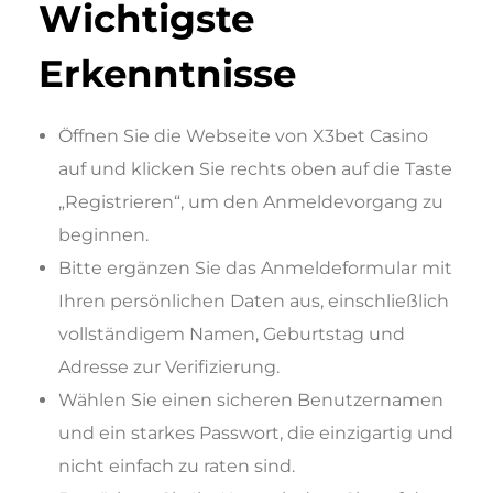
Wichtigste
Erkenntnisse
Öffnen Sie die Webseite von X3bet Casino
auf und klicken Sie rechts oben auf die Taste
„Registrieren“, um den Anmeldevorgang zu
beginnen.
Bitte ergänzen Sie das Anmeldeformular mit
Ihren persönlichen Daten aus, einschließlich
vollständigem Namen, Geburtstag und
Adresse zur Verifizierung.
Wählen Sie einen sicheren Benutzernamen
und ein starkes Passwort, die einzigartig und
nicht einfach zu raten sind.