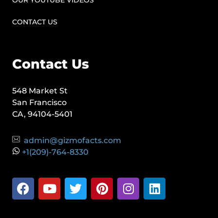
CONTACT US
Contact Us
548 Market St
San Francisco
CA, 94104-5401
admin@gizmofacts.com
+1(209)-764-8330