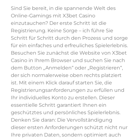
Sind Sie bereit, in die spannende Welt des
Online-Gamings mit X3bet Casino
einzutauchen? Der erste Schritt ist die
Registrierung. Keine Sorge – ich führe Sie
Schritt für Schritt durch den Prozess und sorge
für ein einfaches und erfreuliches Spielerlebnis.
Besuchen Sie zunächst die Website von X3bet
Casino in Ihrem Browser und suchen Sie nach
dem Button „Anmelden“ oder „Registrieren“,
der sich normalerweise oben rechts platziert
ist. Mit einem Klick darauf starten Sie, die
Registrierungsanforderungen zu erfüllen und
Ihr individuelles Konto zu erstellen. Dieser
essentielle Schritt garantiert Ihnen ein
geschütztes und persönliches Spielerlebnis.
Denken Sie daran: Die Vervollständigung
dieser ersten Anforderungen schützt nicht nur
Ihre privaten Daten, sondern optimiert auch