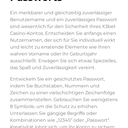
Ein merkbarer und gleichzeitig zuverlässiger
Benutzername und ein zuverlässiges Passwort
sind wesentlich für den Sicherheit Ihres X3bet
Casino-Kontos. Entscheiden Sie anfangs einen
Nutzernamen, der sich für Sie individuell wirkt
und leicht zu erratende Elemente wie Ihren
wahren Vorname oder Ihr Geburtsjahr
ausschließt. Erwägen Sie sich etwas Spezielles,
das Spaß und Zuverlässigkeit vereint.
Entwickeln Sie ein geschütztes Passwort,
indem Sie Buchstaben, Nummern und
Zeichen zu einer vielschichtigen Zeichenfolge
zusammenstellen. Gebrauchen Sie wenigstens
8 Symbole, um die Schutz zu erhöhen.
Unterlassen Sie gängige Begriffe oder
Kombinationen wie „12345“ oder „Passwort“.
Kreativität lohnt sich, um Ihr Konto zu sichern.