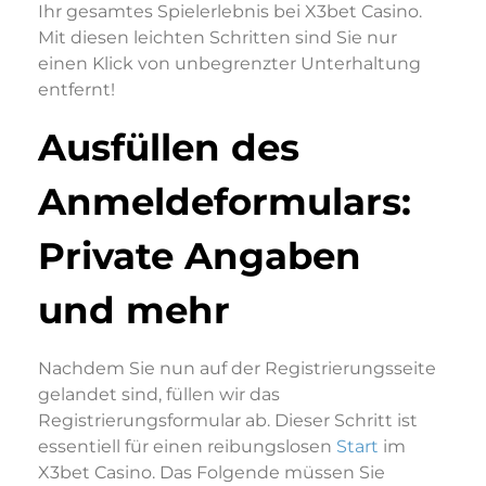
Ihr gesamtes Spielerlebnis bei X3bet Casino.
Mit diesen leichten Schritten sind Sie nur
einen Klick von unbegrenzter Unterhaltung
entfernt!
Ausfüllen des
Anmeldeformulars:
Private Angaben
und mehr
Nachdem Sie nun auf der Registrierungsseite
gelandet sind, füllen wir das
Registrierungsformular ab. Dieser Schritt ist
essentiell für einen reibungslosen
Start
im
X3bet Casino. Das Folgende müssen Sie