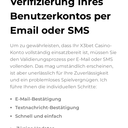
Verifizierung Ihres
Benutzerkontos per
Email oder SMS
Um zu gewährleisten, dass Ihr X3bet Casino-
Konto vollständig einsatzbereit ist, müssen Sie
den Validierungsprozess per E-Mail oder SMS
vollenden. Das mag umständlich erscheinen,
ist aber unerlässlich für Ihre Zuverlässigkeit
und ein problemloses Spielvergnügen. Ich
führe Ihnen die individuellen Schritte:
E-Mail-Bestätigung
Textnachricht-Bestätigung
Schnell und einfach