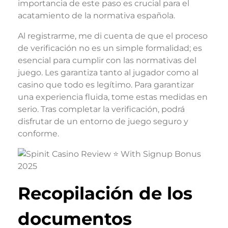
importancia de este paso es crucial para el
acatamiento de la normativa española.
Al registrarme, me di cuenta de que el proceso
de verificación no es un simple formalidad; es
esencial para cumplir con las normativas del
juego. Les garantiza tanto al jugador como al
casino que todo es legítimo. Para garantizar
una experiencia fluida, tome estas medidas en
serio. Tras completar la verificación, podrá
disfrutar de un entorno de juego seguro y
conforme.
Recopilación de los
documentos