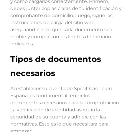
y cómo cargarlos correctamente. Primero,
debes juntar copias claras de tu identificación y
comprobante de domicilio. Luego, sigue las
instrucciones de carga del sitio web,
asegurándote de que cada documento sea
legible y cumpla con los límites de tamaño
indicados.
Tipos de documentos
necesarios
Al establecer su cuenta de Spinit Casino en
España, es fundamental reunir los
documentos necesarios para la comprobación.
La verificación de identidad asegura la
seguridad de su cuenta y adhiera con las
normativas. Esto es lo que necesitará para
empezar: