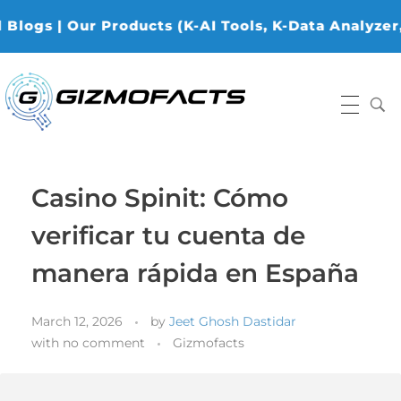
 Our Products (K-AI Tools, K-Data Analyzer, ⁠K-SE
Gizmofacts
Casino Spinit: Cómo
verificar tu cuenta de
manera rápida en España
March 12, 2026
by
Jeet Ghosh Dastidar
with
no comment
Gizmofacts