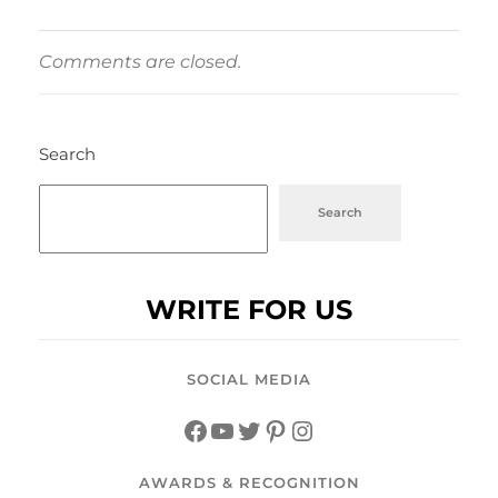
Comments are closed.
Search
Search
WRITE FOR US
SOCIAL MEDIA
AWARDS & RECOGNITION