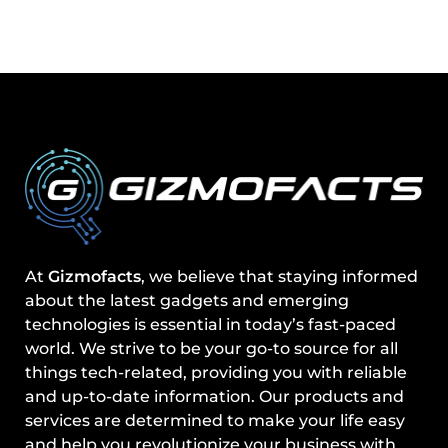
At
Gizmofacts
, we believe that staying informed
about the latest gadgets and emerging
technologies is essential in today’s fast-paced
world. We strive to be your go-to source for all
things tech-related, providing you with reliable
and up-to-date information. Our products and
services are determined to make your life easy
and help you revolutionize your business with