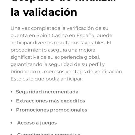
la validación
Una vez completada la verificación de su
cuenta en Spinit Casino en España, puede
anticipar diversos resultados favorables. El
procedimiento asegura una mejora
significativa de su experiencia global,
garantizando la seguridad de su perfil y
brindando numerosos ventajas de verificación.
Esto es lo que podrá anticipar:
Seguridad incrementada
Extracciones más expeditos
Promociones promocionales
Acceso a juegos
Cumplimiento normativo