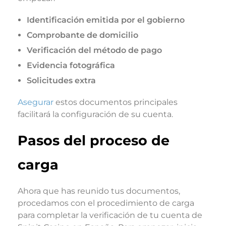
Identificación emitida por el gobierno
Comprobante de domicilio
Verificación del método de pago
Evidencia fotográfica
Solicitudes extra
Asegurar
estos documentos principales
facilitará la configuración de su cuenta.
Pasos del proceso de
carga
Ahora que has reunido tus documentos,
procedamos con el procedimiento de carga
para completar la verificación de tu cuenta de