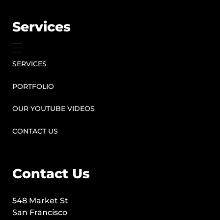
Services
SERVICES
PORTFOLIO
OUR YOUTUBE VIDEOS
CONTACT US
Contact Us
548 Market St
San Francisco