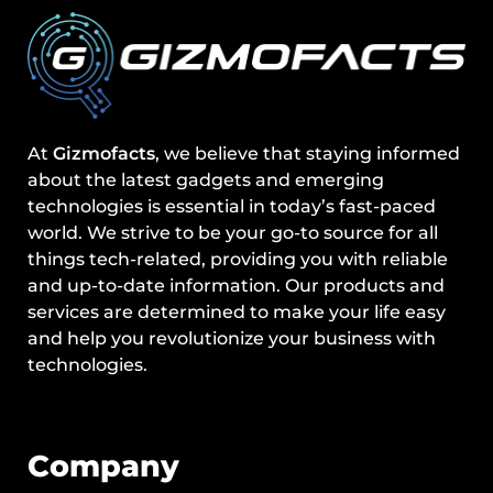
At
Gizmofacts
, we believe that staying informed
about the latest gadgets and emerging
technologies is essential in today’s fast-paced
world. We strive to be your go-to source for all
things tech-related, providing you with reliable
and up-to-date information. Our products and
services are determined to make your life easy
and help you revolutionize your business with
technologies.
Company