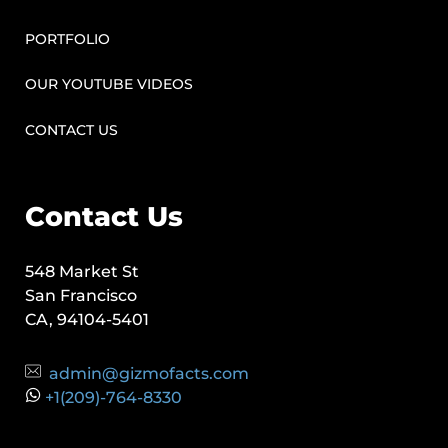
PORTFOLIO
OUR YOUTUBE VIDEOS
CONTACT US
Contact Us
548 Market St
San Francisco
CA, 94104-5401
admin@gizmofacts.com
+1(209)-764-8330