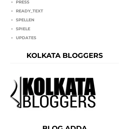
PRESS
READY_TEXT
SPELLEN
SPIELE
UPDATES
KOLKATA BLOGGERS
BLOG ADDA