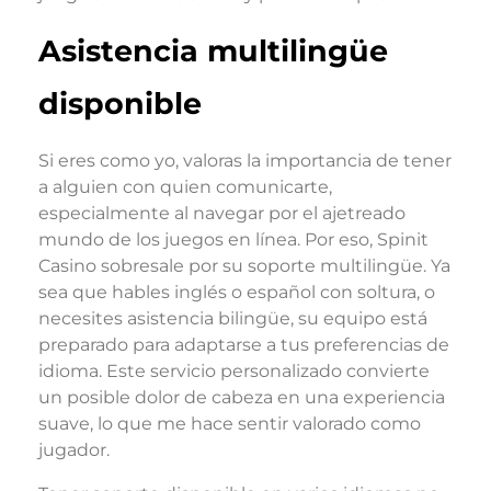
Asistencia multilingüe
disponible
Si eres como yo, valoras la importancia de tener
a alguien con quien comunicarte,
especialmente al navegar por el ajetreado
mundo de los juegos en línea. Por eso, Spinit
Casino sobresale por su soporte multilingüe. Ya
sea que hables inglés o español con soltura, o
necesites asistencia bilingüe, su equipo está
preparado para adaptarse a tus preferencias de
idioma. Este servicio personalizado convierte
un posible dolor de cabeza en una experiencia
suave, lo que me hace sentir valorado como
jugador.