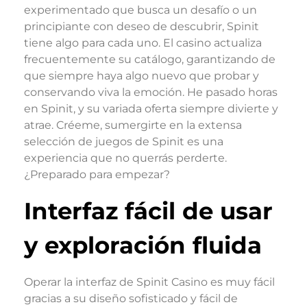
experimentado que busca un desafío o un
principiante con deseo de descubrir, Spinit
tiene algo para cada uno. El casino actualiza
frecuentemente su catálogo, garantizando de
que siempre haya algo nuevo que probar y
conservando viva la emoción. He pasado horas
en Spinit, y su variada oferta siempre divierte y
atrae. Créeme, sumergirte en la extensa
selección de juegos de Spinit es una
experiencia que no querrás perderte.
¿Preparado para empezar?
Interfaz fácil de usar
y exploración fluida
Operar la interfaz de Spinit Casino es muy fácil
gracias a su diseño sofisticado y fácil de