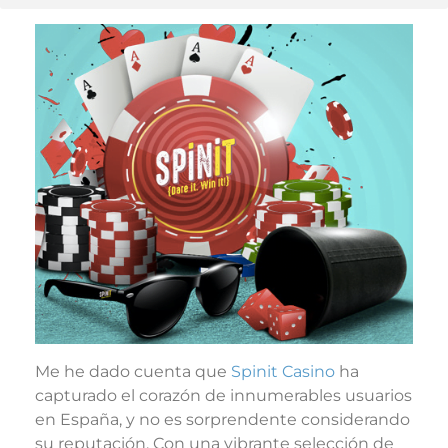
Me he dado cuenta que
Spinit Casino
ha
capturado el corazón de innumerables usuarios
en España, y no es sorprendente considerando
su reputación. Con una vibrante selección de