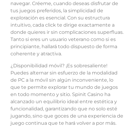
navegar. Créeme, cuando deseas disfrutar de
tus juegos preferidos, la simplicidad de
exploración es esencial. Con su estructura
intuitivo, cada click te dirige exactamente a
donde quieres ir sin complicaciones superfluas.
Tanto si eres un usuario veterano como si es
principiante, hallará todo dispuesto de forma
coherente y atractiva.
¿Disponibilidad móvil? ¡Es sobresaliente!
Puedes alternar sin esfuerzo de la modalidad
de PC a la móvil sin algún inconveniente, lo
que te permite explorar tu mundo de juegos
en todo momento y sitio. Spinit Casino ha
alcanzado un equilibrio ideal entre estética y
funcionalidad, garantizando que no solo esté
jugando, sino que goces de una experiencia de
juego continua que te hará volver a por más.