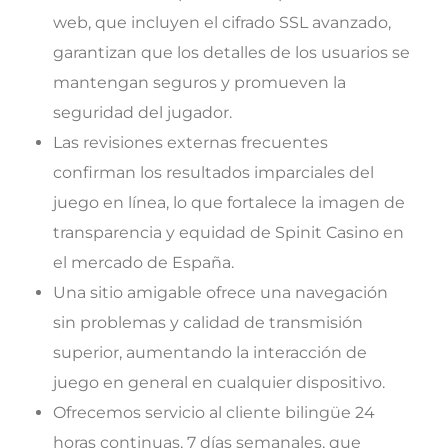
web, que incluyen el cifrado SSL avanzado,
garantizan que los detalles de los usuarios se
mantengan seguros y promueven la
seguridad del jugador.
Las revisiones externas frecuentes
confirman los resultados imparciales del
juego en línea, lo que fortalece la imagen de
transparencia y equidad de Spinit Casino en
el mercado de España.
Una sitio amigable ofrece una navegación
sin problemas y calidad de transmisión
superior, aumentando la interacción de
juego en general en cualquier dispositivo.
Ofrecemos servicio al cliente bilingüe 24
horas continuas, 7 días semanales, que