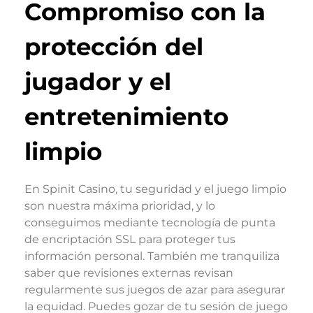
Compromiso con la
protección del
jugador y el
entretenimiento
limpio
En Spinit Casino, tu seguridad y el juego limpio
son nuestra máxima prioridad, y lo
conseguimos mediante tecnología de punta
de encriptación SSL para proteger tus
información personal. También me tranquiliza
saber que revisiones externas revisan
regularmente sus juegos de azar para asegurar
la equidad. Puedes gozar de tu sesión de juego