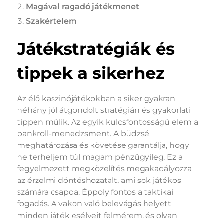
Magával ragadó játékmenet
Szakértelem
Játékstratégiák és
tippek a sikerhez
Az élő kaszinójátékokban a siker gyakran
néhány jól átgondolt stratégián és gyakorlati
tippen múlik. Az egyik kulcsfontosságú elem a
bankroll-menedzsment. A büdzsé
meghatározása és követése garantálja, hogy
ne terheljem túl magam pénzügyileg. Ez a
fegyelmezett megközelítés megakadályozza
az érzelmi döntéshozatalt, ami sok játékos
számára csapda. Éppoly fontos a taktikai
fogadás. A vakon való belevágás helyett
minden játék esélyeit felmérem, és olyan