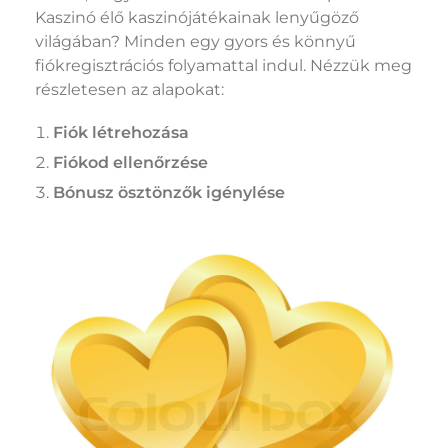
Kaszinó élő kaszinójátékainak lenyűgöző
világában? Minden egy gyors és könnyű
fiókregisztrációs folyamattal indul. Nézzük meg
részletesen az alapokat:
Fiók létrehozása
Fiókod ellenőrzése
Bónusz ösztönzők igénylése