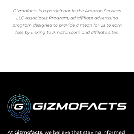
Gizmofacts is a participant in the Amazon Services
LLC Associates Program, ad affiliate advertising
program designed to provide a mean for us to earn
fees by linking to Amazon.com and affiliate sites.
At
Gizmofacts
, we believe that staying informed