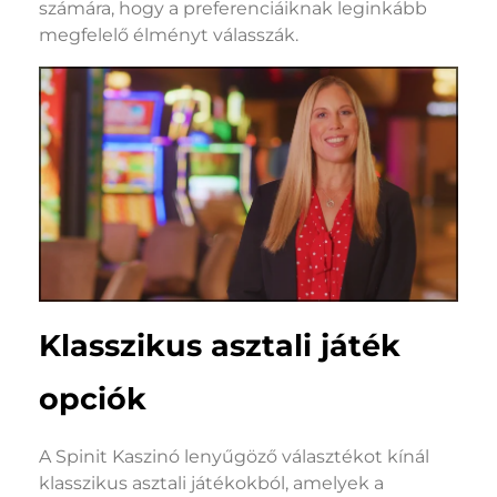
számára, hogy a preferenciáiknak leginkább
megfelelő élményt válasszák.
Klasszikus asztali játék
opciók
A Spinit Kaszinó lenyűgöző választékot kínál
klasszikus asztali játékokból, amelyek a