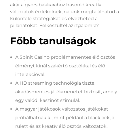
akár a gyors bakkarahoz hasonló kreatív
változatok érdekelnek, nálunk megtalálhatod a
különféle stratégiákat és élvezheted a
pillanatokat. Felkészültél az izgalomra?
Főbb tanulságok
A Spinit Casino problémamentes élő osztós
élményt kínál szakértő osztókkal és élő
interakcióval.
A HD streaming technológia tiszta,
akadásmentes játékmenetet biztosít, amely
egy valódi kaszinót szimulál.
A magyar játékosok változatos játékokat
próbálhatnak ki, mint például a blackjack, a
rulett és az kreatív élő osztós változatok.