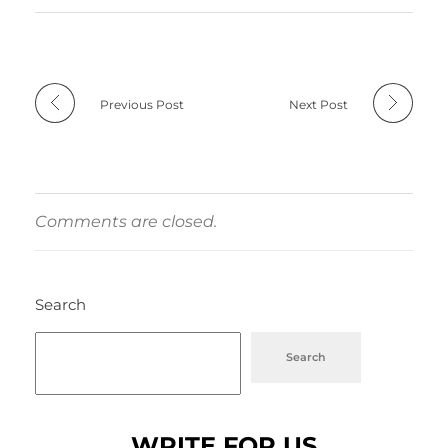
Previous Post
Next Post
Comments are closed.
Search
Search
WRITE FOR US