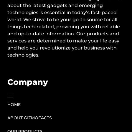
about the latest gadgets and emerging
technologies is essential in today’s fast-paced
world. We strive to be your go-to source for all
things tech-related, providing you with reliable
and up-to-date information. Our products and
services are determined to make your life easy
and help you revolutionize your business with
technologies.
Company
HOME
ABOUT GIZMOFACTS
OUR PRODUCTS