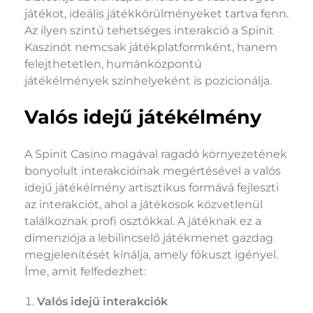
játékot, ideális játékkörülményeket tartva fenn.
Az ilyen szintű tehetséges interakció a Spinit
Kaszinót nemcsak játékplatformként, hanem
felejthetetlen, humánközpontú
játékélmények színhelyeként is pozicionálja.
Valós idejű játékélmény
A Spinit Casino magával ragadó környezetének
bonyolult interakcióinak megértésével a valós
idejű játékélmény artisztikus formává fejleszti
az interakciót, ahol a játékosok közvetlenül
találkoznak profi osztókkal. A játéknak ez a
dimenziója a lebilincselő játékmenet gazdag
megjelenítését kínálja, amely fókuszt igényel.
Íme, amit felfedezhet:
Valós idejű interakciók