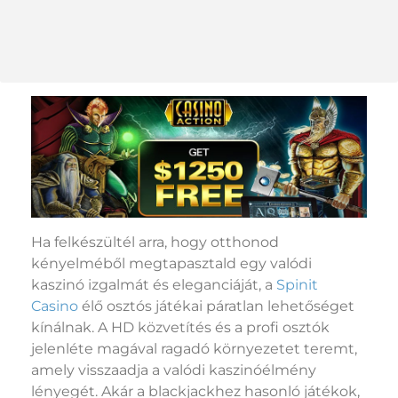
Ha felkészültél arra, hogy otthonod
kényelméből megtapasztald egy valódi
kaszinó izgalmát és eleganciáját, a
Spinit
Casino
élő osztós játékai páratlan lehetőséget
kínálnak. A HD közvetítés és a profi osztók
jelenléte magával ragadó környezetet teremt,
amely visszaadja a valódi kaszinóélmény
lényegét. Akár a blackjackhez hasonló játékok,