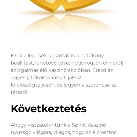
Ezek a lépések garantálják a hatékony
beállítást, lehetővé téve, hogy rögtön elmerülj
az izgalmas élő kaszinó akcióban. Érezd az
egyes játékok varázsát, játssz
felelősségteljesen, és legyen a szerencse az
társad!
Következtetés
Ahogy visszatekintünk a Spinit Kaszinó
nyüzsgő világára, világos, hogy az élő osztós