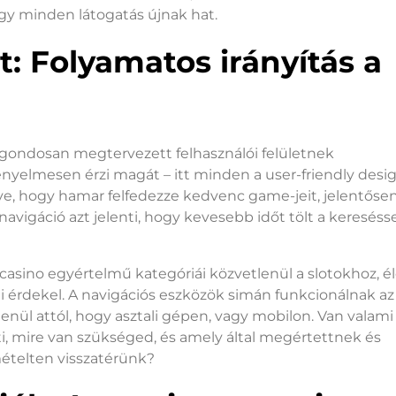
ogy minden látogatás újnak hat.
t: Folyamatos irányítás a
 gondosan megtervezett felhasználói felületnek
ényelmesen érzi magát – itt minden a user-friendly desig
éve, hogy hamar felfedezze kedvenc game-jeit, jelentőse
avigáció azt jelenti, hogy kevesebb időt tölt a keresésse
a casino egyértelmű kategóriái közvetlenül a slotokhoz, é
i érdekel. A navigációs eszközök simán funkcionálnak az
nül attól, hogy asztali gépen, vagy mobilon. Van valami
ti, mire van szükséged, és amely által megértettnek és
ételten visszatérünk?