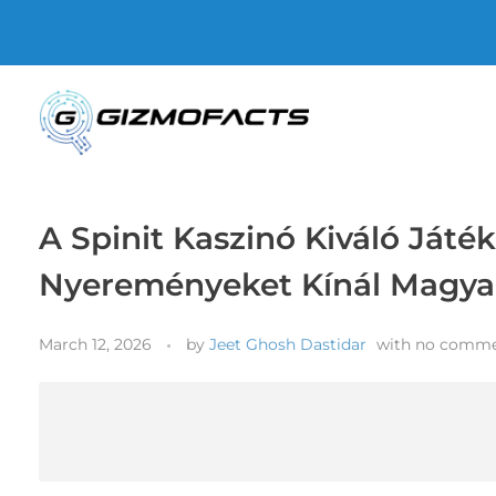
Gizmofacts
A Spinit Kaszinó Kiváló Ját
Nyereményeket Kínál Magya
March 12, 2026
by
Jeet Ghosh Dastidar
with
no comm