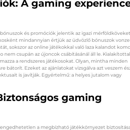
iók: A gaming experienc
a bónuszok és promóciók jelentik az igazi mérföldköveket
tékosként mindannyian értjük az üdvözlő bónuszok vonzer
t, sokszor az online játékokkal való laza kalandot komo
no nem csupán az újoncok csábításánál áll le. Kialakított
mazza a rendszeres játékosokat. Olyan, mintha minden
e bátorít. Ezeket az ajánlatokat vizsgálva azt veszem és
tusait is javítják. Egyértelmű: a helyes jutalom vagy
: Biztonságos gaming
 elengedhetetlen a megbízható játékkörnyezet biztosítása