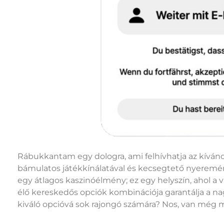
Rábukkantam egy dologra, ami felhívhatja az kíváncs
bámulatos játékkínálatával és kecsegtető nyeremé
egy átlagos kaszinóélmény; ez egy helyszín, ahol a 
élő kereskedős opciók kombinációja garantálja a nag
kiváló opcióvá sok rajongó számára? Nos, van még 