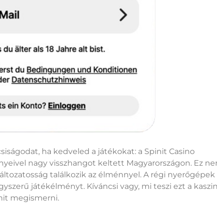
iságodat, ha kedveled a játékokat: a Spinit Casino
nyeivel nagy visszhangot keltett Magyarországon. Ez n
változatosság találkozik az élménnyel. A régi nyerőgépek 
yszerű játékélményt. Kíváncsi vagy, mi teszi ezt a kaszi
mit megismerni.