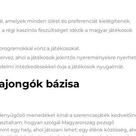
ál, amelyek minden ízlést és preferenciát kielégítenek.
 a régi kaszinós feszültséget idézik a magyar játékosok
programokkal vonz a játékosokat.
ervez, ahol a játékosok jelentős nyereményekre nyerhe
édelmi intézkedésekkel óvja a játékosok nyugalmát.
rajongók bázisa
nó lenyűgöző menedéket kínál a szerencsejáték kedvelőin
asztaltam, hogyan szolgál Magyarország pezsgő
nt egy hely, ahol játszani lehet; egy élénk közösség, ah