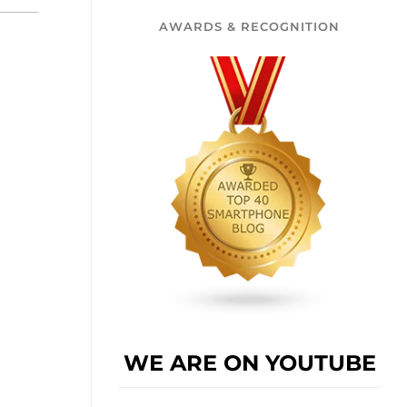
AWARDS & RECOGNITION
WE ARE ON YOUTUBE