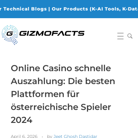
nical Blogs | Our Products (K-AI Tools, K-Data Ana
Gizmofacts
Online Casino schnelle
Auszahlung: Die besten
Plattformen für
österreichische Spieler
2024
April 6, 2026
by
Jeet Ghosh Dastidar