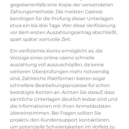
gegebenenfalls eine Kopie der verwendeten
Zahlungsmethode. Die meisten Casinos
benötigen für die Prüfung dieser Unterlagen
etwa ein bis drei Tage. Wer diese Verifizierung
vor dem ersten Auszahlungsantrag abschließt,
spart später wertvolle Zeit.
Ein verifiziertes Konto ermöglicht es, die
Vorzüge eines online casino schnelle
auszahlung voll auszuschöpfen, da keine
weiteren Überprüfungen mehr notwendig
sind. Zahlreiche Plattformen bieten sogar
schnellere Bearbeitungsprozesse für schon
bestätigte Konten an. Achten Sie darauf, dass
sämtliche Unterlagen deutlich lesbar sind und
die Informationen mit Ihren Anmeldedaten
übereinstimmen. Bei Fragen sollten Sie
proaktiv den Kundensupport kontaktieren,
um potenzielle Schwierigkeiten im Vorfeld zu