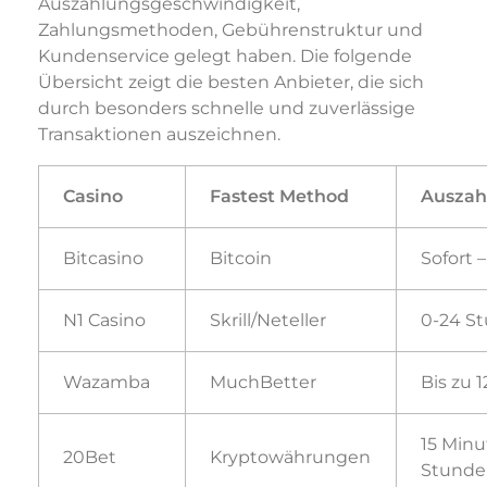
Auszahlungsgeschwindigkeit,
Zahlungsmethoden, Gebührenstruktur und
Kundenservice gelegt haben. Die folgende
Übersicht zeigt die besten Anbieter, die sich
durch besonders schnelle und zuverlässige
Transaktionen auszeichnen.
Casino
Fastest Method
Auszah
Bitcasino
Bitcoin
Sofort 
N1 Casino
Skrill/Neteller
0-24 S
Wazamba
MuchBetter
Bis zu 
15 Minu
20Bet
Kryptowährungen
Stunde