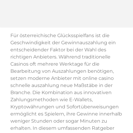
Für österreichische Glücksspielfans ist die
Geschwindigkeit der Gewinnauszahlung ein
entscheidender Faktor bei der Wahl des
richtigen Anbieters. Während traditionelle
Casinos oft mehrere Werktage für die
Bearbeitung von Auszahlungen benötigen,
setzen moderne Anbieter mit online casino
schnelle auszahlung neue Maßstäbe in der
Branche. Die Kombination aus innovativen
Zahlungsmethoden wie E-Wallets,
Kryptowährungen und Sofortüberweisungen
ermöglicht es Spielern, ihre Gewinne innerhalb
weniger Stunden oder sogar Minuten zu
erhalten. In diesem umfassenden Ratgeber