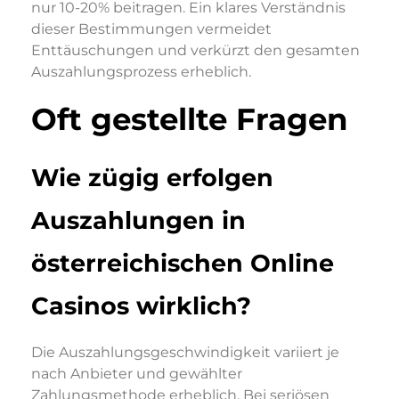
nur 10-20% beitragen. Ein klares Verständnis
dieser Bestimmungen vermeidet
Enttäuschungen und verkürzt den gesamten
Auszahlungsprozess erheblich.
Oft gestellte Fragen
Wie zügig erfolgen
Auszahlungen in
österreichischen Online
Casinos wirklich?
Die Auszahlungsgeschwindigkeit variiert je
nach Anbieter und gewählter
Zahlungsmethode erheblich. Bei seriösen