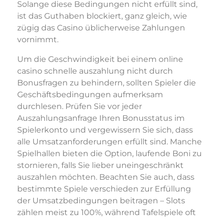
Solange diese Bedingungen nicht erfüllt sind,
ist das Guthaben blockiert, ganz gleich, wie
zügig das Casino üblicherweise Zahlungen
vornimmt.
Um die Geschwindigkeit bei einem online
casino schnelle auszahlung nicht durch
Bonusfragen zu behindern, sollten Spieler die
Geschäftsbedingungen aufmerksam
durchlesen. Prüfen Sie vor jeder
Auszahlungsanfrage Ihren Bonusstatus im
Spielerkonto und vergewissern Sie sich, dass
alle Umsatzanforderungen erfüllt sind. Manche
Spielhallen bieten die Option, laufende Boni zu
stornieren, falls Sie lieber uneingeschränkt
auszahlen möchten. Beachten Sie auch, dass
bestimmte Spiele verschieden zur Erfüllung
der Umsatzbedingungen beitragen – Slots
zählen meist zu 100%, während Tafelspiele oft