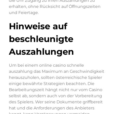
die Uhr Zugang zu ihren Auszahlungen zu
erhalten, ohne Rücksicht auf Öffnungszeiten
und Feiertage.
Hinweise auf
beschleunigte
Auszahlungen
Um bei einem online casino schnelle
auszahlung das Maximum an Geschwindigkeit
herauszuholen, sollten österreichische Spieler
einige bewährte Strategien beachten. Die
Bearbeitungszeit hängt nicht nur vom Casino
selbst ab, sondern auch von der Vorbereitung
des Spielers. Wer seine Dokumente griffbereit
hat und die Anforderungen des Anbieters