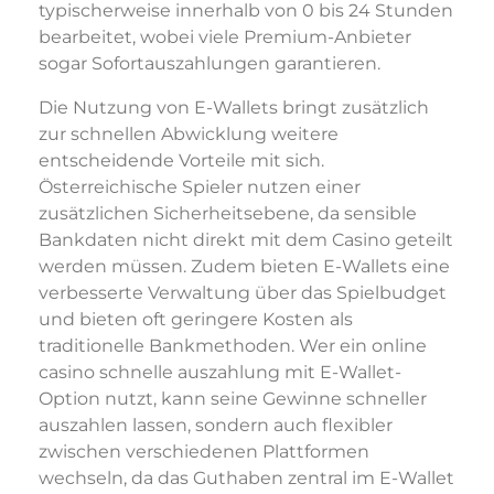
typischerweise innerhalb von 0 bis 24 Stunden
bearbeitet, wobei viele Premium-Anbieter
sogar Sofortauszahlungen garantieren.
Die Nutzung von E-Wallets bringt zusätzlich
zur schnellen Abwicklung weitere
entscheidende Vorteile mit sich.
Österreichische Spieler nutzen einer
zusätzlichen Sicherheitsebene, da sensible
Bankdaten nicht direkt mit dem Casino geteilt
werden müssen. Zudem bieten E-Wallets eine
verbesserte Verwaltung über das Spielbudget
und bieten oft geringere Kosten als
traditionelle Bankmethoden. Wer ein online
casino schnelle auszahlung mit E-Wallet-
Option nutzt, kann seine Gewinne schneller
auszahlen lassen, sondern auch flexibler
zwischen verschiedenen Plattformen
wechseln, da das Guthaben zentral im E-Wallet