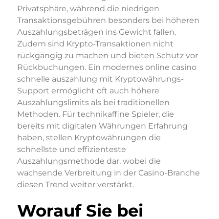
Privatsphäre, während die niedrigen
Transaktionsgebühren besonders bei höheren
Auszahlungsbeträgen ins Gewicht fallen.
Zudem sind Krypto-Transaktionen nicht
rückgängig zu machen und bieten Schutz vor
Rückbuchungen. Ein modernes online casino
schnelle auszahlung mit Kryptowährungs-
Support ermöglicht oft auch höhere
Auszahlungslimits als bei traditionellen
Methoden. Für technikaffine Spieler, die
bereits mit digitalen Währungen Erfahrung
haben, stellen Kryptowährungen die
schnellste und effizienteste
Auszahlungsmethode dar, wobei die
wachsende Verbreitung in der Casino-Branche
diesen Trend weiter verstärkt.
Worauf Sie bei