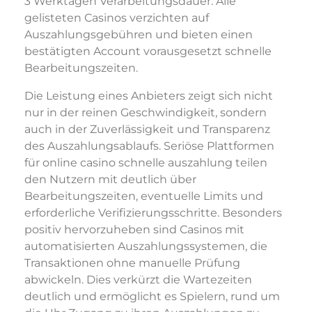
3 Werktagen Verarbeitungsdauer. Alle
gelisteten Casinos verzichten auf
Auszahlungsgebühren und bieten einen
bestätigten Account vorausgesetzt schnelle
Bearbeitungszeiten.
Die Leistung eines Anbieters zeigt sich nicht
nur in der reinen Geschwindigkeit, sondern
auch in der Zuverlässigkeit und Transparenz
des Auszahlungsablaufs. Seriöse Plattformen
für online casino schnelle auszahlung teilen
den Nutzern mit deutlich über
Bearbeitungszeiten, eventuelle Limits und
erforderliche Verifizierungsschritte. Besonders
positiv hervorzuheben sind Casinos mit
automatisierten Auszahlungssystemen, die
Transaktionen ohne manuelle Prüfung
abwickeln. Dies verkürzt die Wartezeiten
deutlich und ermöglicht es Spielern, rund um