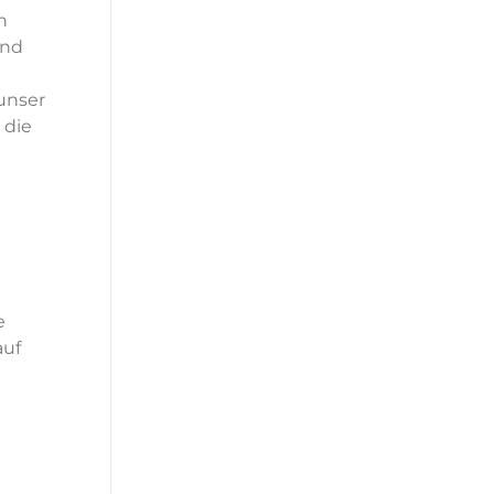
n
ind
i
unser
 die
e
auf