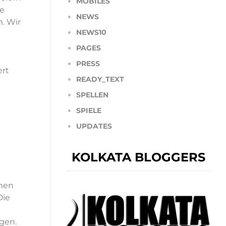
MOBILES
ne
NEWS
. Wir
NEWS10
PAGES
PRESS
ert
READY_TEXT
SPELLEN
SPIELE
UPDATES
KOLKATA BLOGGERS
hnen
Die
gen.