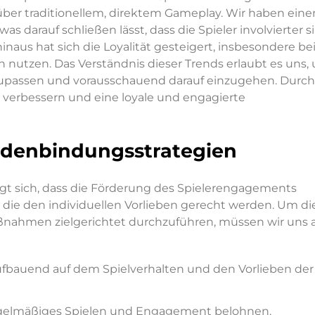
ber traditionellem, direktem Gameplay. Wir haben eine
s darauf schließen lässt, dass die Spieler involvierter s
naus hat sich die Loyalität gesteigert, insbesondere be
 nutzen. Das Verständnis dieser Trends erlaubt es uns, 
nzupassen und vorausschauend darauf einzugehen. Durch
 verbessern und eine loyale und engagierte
denbindungsstrategien
gt sich, dass die Förderung des Spielerengagements
 die den individuellen Vorlieben gerecht werden. Um di
nahmen zielgerichtet durchzuführen, müssen wir uns 
bauend auf dem Spielverhalten und den Vorlieben der
gelmäßiges Spielen und Engagement belohnen.