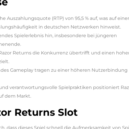
se
che Auszahlungsquote (RTP) von 95,5 % auf, was auf eine
hlungshäufigkeit in deutschen Netzwerken hinweist.
endes Spielerlebnis hin, insbesondere bei jüngeren
chenende.
Razor Returns die Konkurrenz übertrifft und einen hohe
elt.
des Gameplay tragen zu einer höheren Nutzerbindung 
und verantwortungsvolle Spielpraktiken positioniert Raz
auf dem Markt.
or Returns Slot
ch, dass dieses Spiel schnell die Aufmerksamkeit von Sp