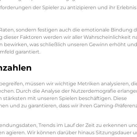
orderungen der Spieler zu antizipieren und ihr Erlebnis
Raten, sondern festigen auch die emotionale Bindung d
dieser Faktoren werden wir aller Wahrscheinlichkeit n
 bewirken, was schließlich unseren Gewinn erhöht un
feld garantiert.
nzahlen
egreifen, müssen wir wichtige Metriken analysieren, di
rechen. Durch die Analyse der Nutzerdemografie erlange
m stärksten mit unseren Spielen beschäftigen. Diese
en und zu garantieren, dass wir ihren Gaming-Präferen
wendungsdaten, Trends im Lauf der Zeit zu erkennen un
en agieren. Wir können darüber hinaus Sitzungsdauer u