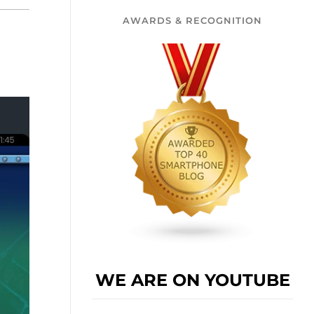
AWARDS & RECOGNITION
WE ARE ON YOUTUBE